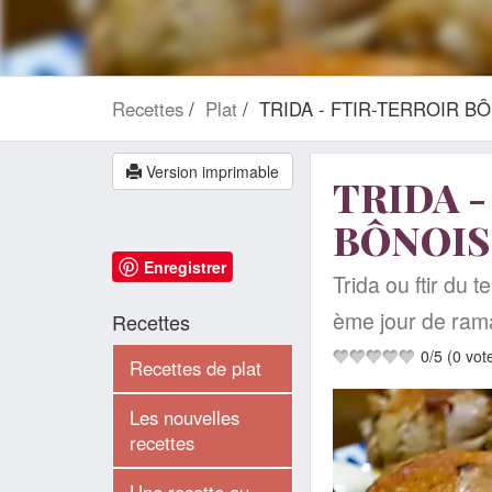
Recettes
Plat
TRIDA - FTIR-TERROIR B
Version imprimable
TRIDA 
BÔNOIS
Enregistrer
Trida ou ftir du t
ème jour de rama
Recettes
0
/
5
(
0
vot
Recettes de plat
Les nouvelles
recettes