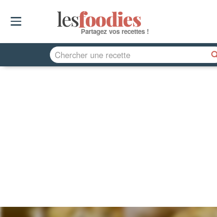
les
f
o
odies
Partagez vos recettes !