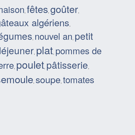
fêtes
goûter
maison
,
,
,
gâteaux algériens
,
légumes
petit
nouvel an
,
,
plat
déjeuner
pommes de
,
,
poulet
pâtisserie
erre
,
,
,
semoule
soupe
tomates
,
,