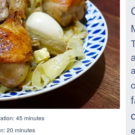
T
f
ation:
45 minutes
on:
20 minutes