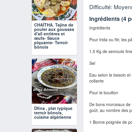
Difficulté: Moye
Ingrédients (
4 
CHAÏTHA. Tajine de
Ingrédients
poulet aux gousses
d'ail entières et
œufs- Sauce
Pour trida ou ftir, les p
piquante- Terroir
bônois
1,5 Kg de semoule fine
Sel
Eau selon le besoin et 
collante
Pour le bouillon
De bons morceaux de v
Dfina , plat typique
goût, au nombre des p
terroir bônois,
cuisine algérienne
1 Bonne poignée de po