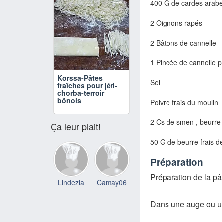
400 G de cardes arabe
2 Oignons rapés
2 Bâtons de cannelle
1 Pincée de cannelle pa
Korssa-Pâtes
Sel
fraîches pour jéri-
chorba-terroir
bônois
Poivre frais du moulin
2 Cs de smen , beurre c
Ça leur plait!
50 G de beurre frais d
Préparation
Préparation de la pât
Lindezia
Camay06
Dans une auge ou un