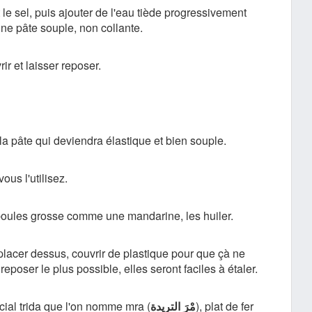
 le sel, puis ajouter de l'eau tiède progressivement
une pâte souple, non collante.
ir et laisser reposer.
a pâte qui deviendra élastique et bien souple.
vous l'utilisez.
 boules grosse comme une mandarine, les huiler.
 placer dessus, couvrir de plastique pour que çà ne
 reposer le plus possible, elles seront faciles à étaler.
cial trida que l'on nomme mra (
التريدة
مْرَ
), plat de fer