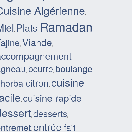
Cuisine Algérienne
,
Ramadan
Miel
Plats
,
,
,
Viande
ajine
,
,
accompagnement
,
agneau
boulange
beurre
,
,
,
cuisine
citron
chorba
,
,
acile
cuisine rapide
,
,
dessert
desserts
,
,
entrée
entremet
fait
,
,