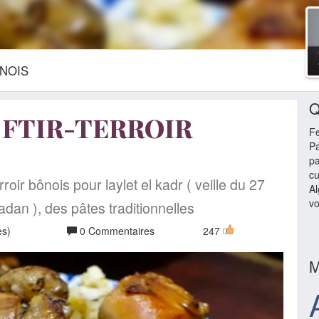
ÔNOIS
Q
- FTIR-TERROIR
F
Pa
pa
cu
erroir bônois pour laylet el kadr ( veille du 27
Al
vo
dan ), des pâtes traditionnelles
es)
0 Commentaires
247
M