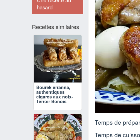
Une recette au
hasard
Recettes similaires
Bourek erranna,
authentiques
cigares aux noix-
Terroir Bônois
Temps de prépar
Temps de cuiss