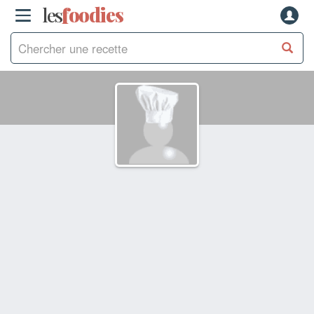
les
f
o
odies