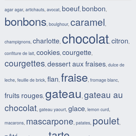
boeuf
bonbon
agar agar
,
artichauts
,
avocat
,
,
,
bonbons
caramel
,
boulghour
,
,
chocolat
charlotte
citron
champignons
,
,
,
,
cookies
courgette
confiture de lait
,
,
,
courgettes
dessert aux fraises
,
,
dulce de
fraise
flan
leche
,
feuille de brick
,
,
,
fromage blanc
,
gateau
gateau au
fruits rouges
,
,
chocolat
glace
,
gateau yaourt
,
,
lemon curd
,
poulet
mascarpone
macarons
,
,
patates
,
,
tarte