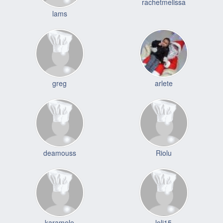
rachetmelissa
lams
greg
arlete
deamouss
Riolu
karamele
loli15