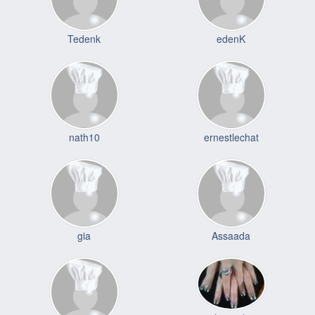
Tedenk
edenK
nath10
ernestlechat
gia
Assaada