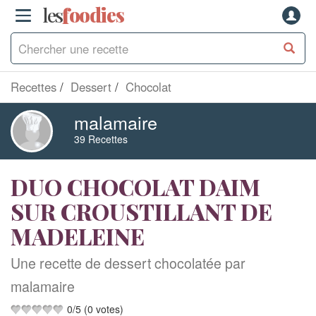
les
f
o
odies
Recettes
Dessert
Chocolat
malamaire
39 Recettes
DUO CHOCOLAT DAIM
SUR CROUSTILLANT DE
MADELEINE
Une recette de dessert chocolatée par
malamaire
0
/
5
(
0
votes)