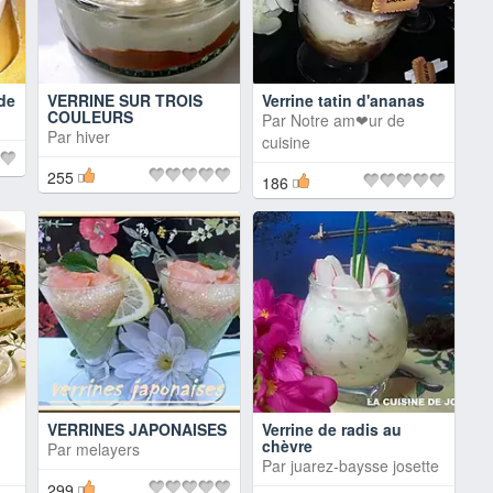
ide
VERRINE SUR TROIS
Verrine tatin d'ananas
COULEURS
Par
Notre am❤ur de
Par
hiver
cuisine
255
186
VERRINES JAPONAISES
Verrine de radis au
chèvre
Par
melayers
Par
juarez-baysse josette
299