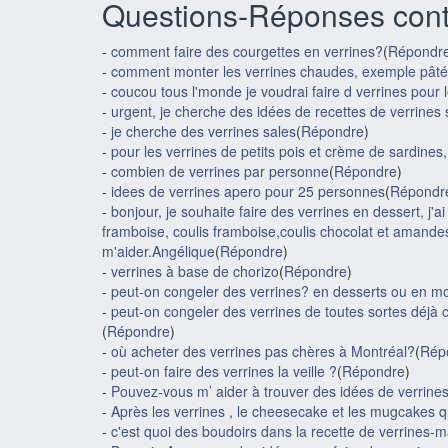
Questions-Réponses cont
-
comment faire des courgettes en verrines?
(
Répondr
-
comment monter les verrines chaudes, exemple pâté
-
coucou tous l'monde je voudrai faire d verrines pour 
-
urgent, je cherche des idées de recettes de verrines s
-
je cherche des verrines sales
(
Répondre
)
-
pour les verrines de petits pois et crème de sardines, f
-
combien de verrines par personne
(
Répondre
)
-
idees de verrines apero pour 25 personnes
(
Répondr
-
bonjour, je souhaite faire des verrines en dessert, j
framboise, coulis framboise,coulis chocolat et amandes
m'aider.Angélique
(
Répondre
)
-
verrines à base de chorizo
(
Répondre
)
-
peut-on congeler des verrines? en desserts ou en 
-
peut-on congeler des verrines de toutes sortes déjà c
(
Répondre
)
-
où acheter des verrines pas chères à Montréal?
(
Rép
-
peut-on faire des verrines la veille ?
(
Répondre
)
-
Pouvez-vous m’ aider à trouver des idées de verrines o
-
Après les verrines , le cheesecake et les mugcakes q
-
c'est quoi des boudoirs dans la recette de verrines