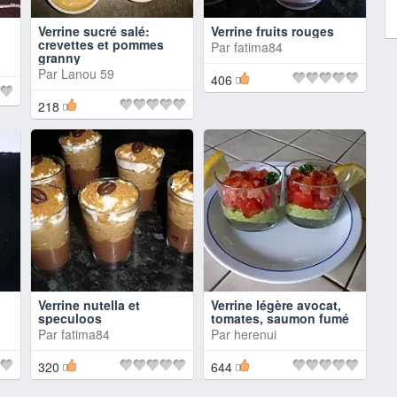
Verrine sucré salé:
Verrine fruits rouges
crevettes et pommes
Par
fatima84
granny
Par
Lanou 59
406
218
Verrine nutella et
Verrine légère avocat,
speculoos
tomates, saumon fumé
Par
fatima84
Par
herenui
320
644