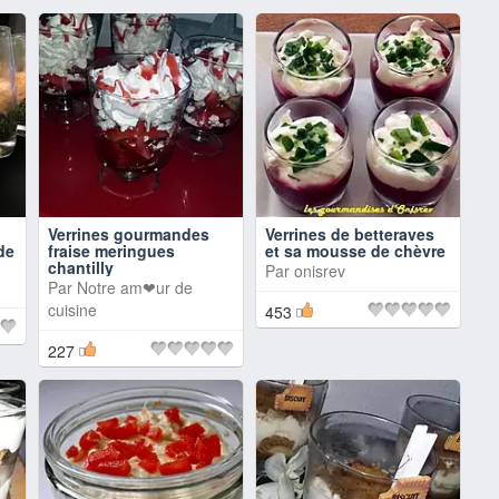
Verrines gourmandes
Verrines de betteraves
 de
fraise meringues
et sa mousse de chèvre
chantilly
Par
onisrev
Par
Notre am❤ur de
cuisine
453
227