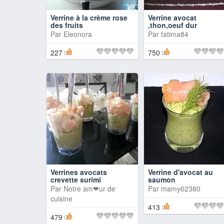
Verrine à la crème rose
Verrine avocat
des fruits
,thon,oeuf dur
Par
Eleonora
Par
fatima84
227
750
Verrines avocats
Verrine d'avocat au
crevette surimi
saumon
Par
Notre am❤ur de
Par
mamy62380
cuisine
413
479