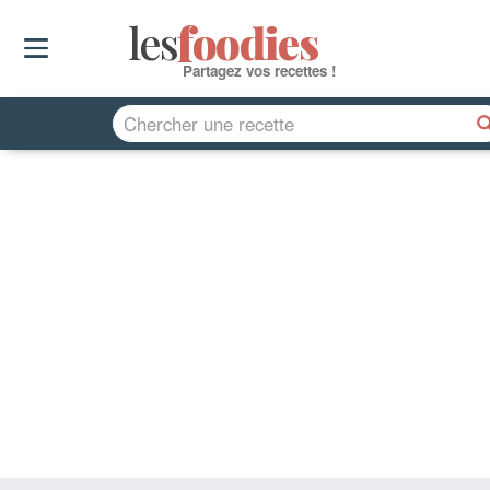
les
f
o
odies
Partagez vos recettes !