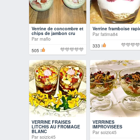
Verrine de concombre et
Verrine framboise rap
chips de jambon cru
Par
fatima84
Par
maflo
333
505
VERRINE FRAISES
VERRINES
LITCHIS AU FROMAGE
IMPROVISEES
BLANC
Par
soizic45
Par
soizic45