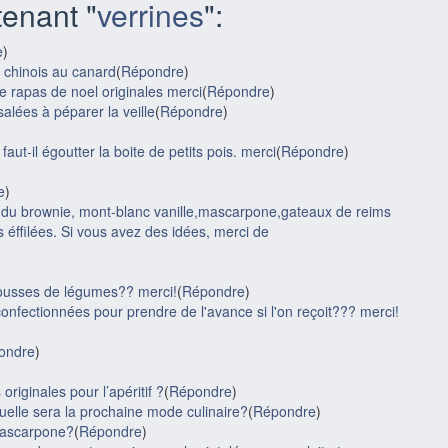
enant "
verrines
":
e
)
 chinois au canard
(
Répondre
)
le rapas de noel originales merci
(
Répondre
)
alées à péparer la veille
(
Répondre
)
aut-il égoutter la boite de petits pois. merci
(
Répondre
)
e
)
'ai du brownie, mont-blanc vanille,mascarpone,gateaux de reims
 éffilées. Si vous avez des idées, merci de
mousses de légumes?? merci!
(
Répondre
)
onfectionnées pour prendre de l'avance si l'on reçoit??? merci!
ondre
)
riginales pour l’apéritif ?
(
Répondre
)
uelle sera la prochaine mode culinaire?
(
Répondre
)
-mascarpone?
(
Répondre
)