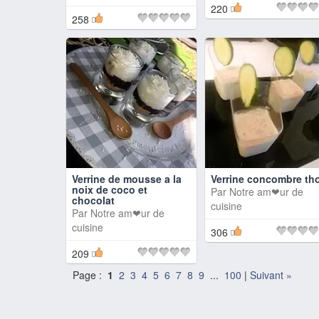
220
258
Verrine de mousse a la
Verrine concombre th
noix de coco et
Par
Notre am❤ur de
chocolat
cuisine
Par
Notre am❤ur de
cuisine
306
209
Page :
1
2
3
4
5
6
7
8
9
...
100
|
Suivant »