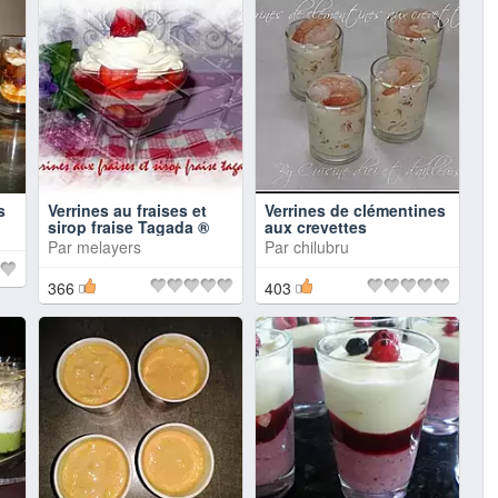
s
Verrines au fraises et
Verrines de clémentines
sirop fraise Tagada ®
aux crevettes
Par
melayers
Par
chilubru
366
403