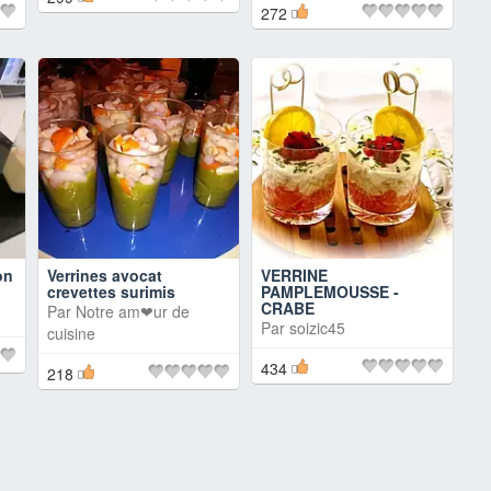
272
on
Verrines avocat
VERRINE
crevettes surimis
PAMPLEMOUSSE -
CRABE
Par
Notre am❤ur de
Par
soizic45
cuisine
434
218