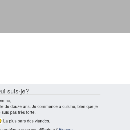
ui suis-je?
emme,
lle de douze ans. Je commence à cuisiné, bien que je
 suis pas très forte.
La plus pars des viandes.
 problème avec cet utilisateur?
Bloquer