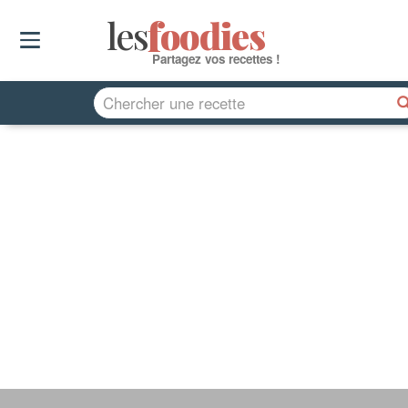
les
f
o
odies
Partagez vos recettes !