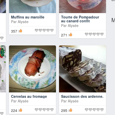
Muffins au maroille
Tourte de Pompadour
M
au canard confit
Par
Alysée
Par
Alysée
357
271
Cervelas au fromage
Saucisson des ardenne.
Par
Alysée
Par
Alysée
224
295