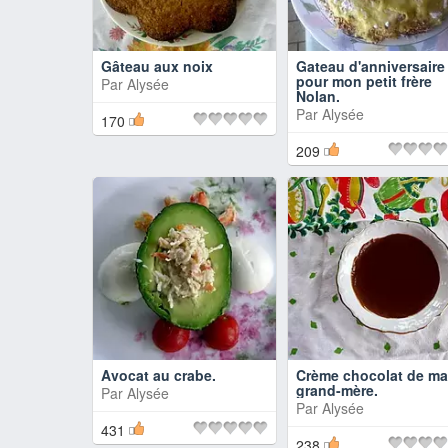
Gâteau aux noix
Gateau d'anniversaire
pour mon petit frère
Par
Alysée
Nolan.
Par
Alysée
170
209
Avocat au crabe.
Crème chocolat de ma
grand-mère.
Par
Alysée
Par
Alysée
431
238