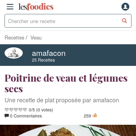
les
f
o
odies
Recettes
Veau
amafacon
25 Recettes
Poitrine de veau et légumes
secs
Une recette de plat proposée par amafacon
0
/
5
(
0
votes)
0 Commentaires
259