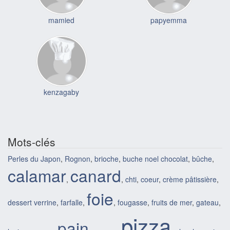
mamied
papyemma
kenzagaby
Mots-clés
Perles du Japon
,
Rognon
,
brioche
,
buche noel chocolat
,
bûche
,
calamar
canard
,
,
chti
,
coeur
,
crème pâtissière
,
foie
dessert verrine
,
farfalle
,
,
fougasse
,
fruits de mer
,
gateau
,
pizza
pain