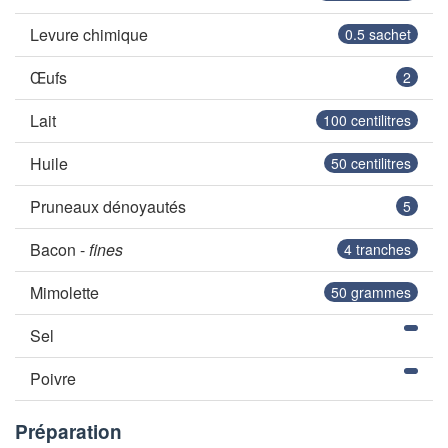
Levure chimique
0.5
sachet
Œufs
2
Lait
100
centilitres
Huile
50
centilitres
Pruneaux dénoyautés
5
Bacon -
fines
4
tranches
Mimolette
50
grammes
Sel
Poivre
Préparation