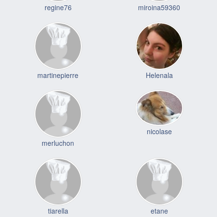
regine76
miroina59360
martinepierre
Helenala
nicolase
merluchon
tiarella
etane