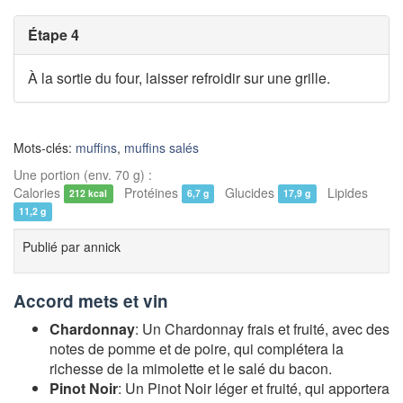
Étape 4
À la sortie du four, laisser refroidir sur une grille.
Mots-clés:
muffins
,
muffins salés
Une portion (env. 70 g) :
Calories
Protéines
Glucides
Lipides
212 kcal
6,7 g
17,9 g
11,2 g
Publié par
annick
Accord mets et vin
Chardonnay
: Un Chardonnay frais et fruité, avec des
notes de pomme et de poire, qui complétera la
richesse de la mimolette et le salé du bacon.
Pinot Noir
: Un Pinot Noir léger et fruité, qui apportera