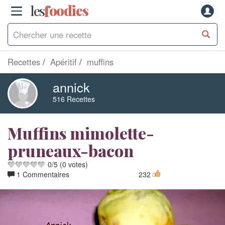
les
f
o
odies
Recettes
Apéritif
muffins
annick
516 Recettes
Muffins mimolette-
pruneaux-bacon
0
/
5
(
0
votes)
1 Commentaires
232