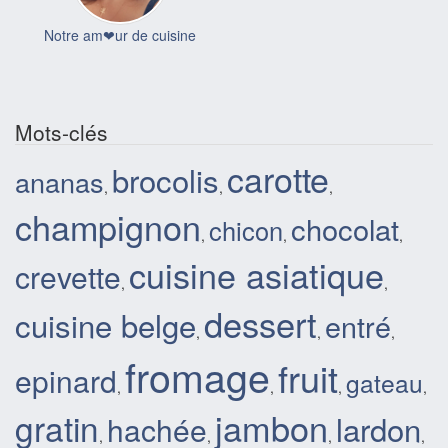
Notre am❤ur de cuisine
Mots-clés
carotte
brocolis
ananas
,
,
,
champignon
chocolat
chicon
,
,
,
cuisine asiatique
crevette
,
,
dessert
cuisine belge
entré
,
,
,
fromage
fruit
epinard
gateau
,
,
,
,
jambon
gratin
lardon
hachée
,
,
,
,