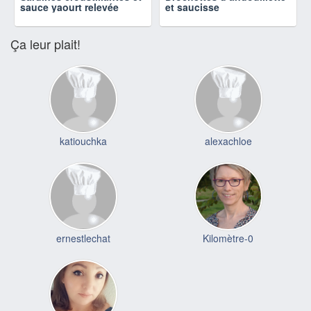
sauce yaourt relevée
et saucisse
Ça leur plait!
katiouchka
alexachloe
ernestlechat
Kilomètre-0