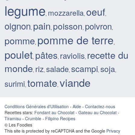
legume
oeuf
mozzarella
,
,
,
pain
oignon
poisson
poivron
,
,
,
,
pomme de terre
pomme
,
,
poulet
recette du
pâtes
raviolis
,
,
,
monde
scampi
riz
soja
salade
,
,
,
,
,
viande
tomate
surimi
,
,
Conditions Générales d'Utilisation
-
Aide
-
Contactez-nous
Recettes stars:
Fondant au Chocolat
-
Gateau au Chocolat
-
Tiramisu
-
Crumble
-
Filipino Recipes
© Les Foodies
This site is protected by reCAPTCHA and the Google
Privacy