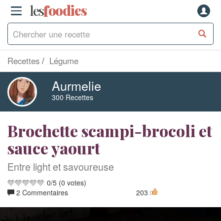
les
f
o
odies
Recettes
Légume
Aurmelie
300 Recettes
Brochette scampi-brocoli et
sauce yaourt
Entre light et savoureuse
0
/
5
(
0
votes)
2 Commentaires
203