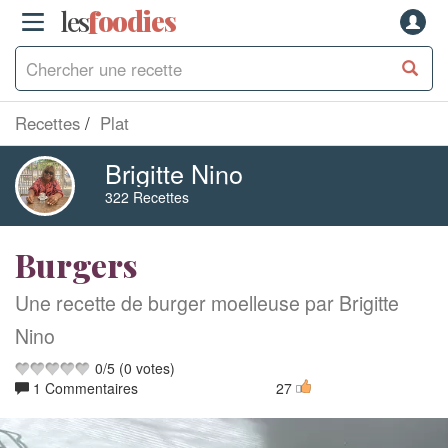
les
f
o
odies
Recettes
Plat
Brigitte Nino
322 Recettes
Burgers
Une recette de burger moelleuse par Brigitte
Nino
0
/
5
(
0
votes)
1 Commentaires
27