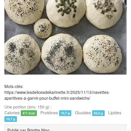
Mots-clés:
https://www.lesdelicesdekarinette.fr/2025/11/13/navettes-
aperitives-a-garnir-pour-buffet-mini-sandwichs/
Une portion (env. 150 g) :
Calories
Protéines
Glucides
Lipides
411 kcal
10,7 g
62,5 g
10,7 g
Publié par
Brigitte Nino