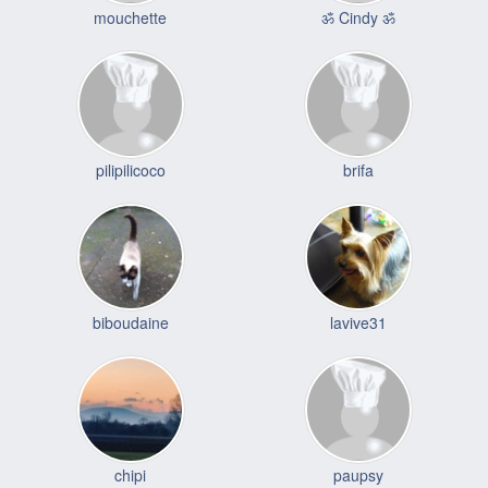
mouchette
ॐ Cindy ॐ
pilipilicoco
brifa
biboudaine
lavive31
chipi
paupsy