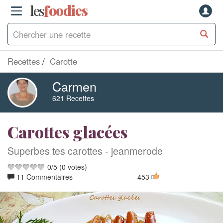
les
f
o
odies
Recettes
Carotte
Carmen
621 Recettes
Carottes glacées
Superbes tes carottes - jeanmerode
0
/
5
(
0
votes)
11 Commentaires
453