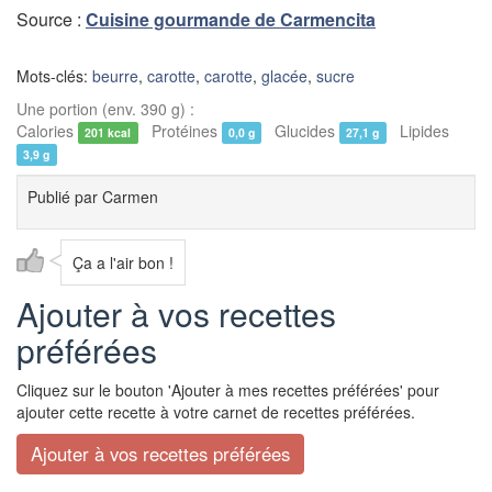
Source :
Cuisine gourmande de Carmencita
Mots-clés:
beurre
,
carotte
,
carotte
,
glacée
,
sucre
Une portion (env. 390 g) :
Calories
Protéines
Glucides
Lipides
201 kcal
0,0 g
27,1 g
3,9 g
Publié par
Carmen
Ça a l'air bon !
Ajouter à vos recettes
préférées
Cliquez sur le bouton 'Ajouter à mes recettes préférées' pour
ajouter cette recette à votre carnet de recettes préférées.