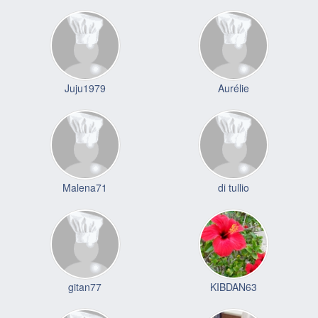
Juju1979
Aurélie
Malena71
di tullio
gitan77
KIBDAN63