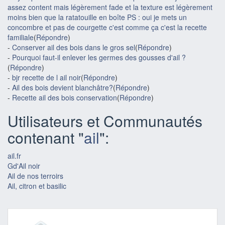
assez content mais légèrement fade et la texture est légèrement
moins bien que la ratatouille en boîte PS : oui je mets un
concombre et pas de courgette c'est comme ça c'est la recette
familiale
(
Répondre
)
-
Conserver ail des bois dans le gros sel
(
Répondre
)
-
Pourquoi faut-il enlever les germes des gousses d'ail ?
(
Répondre
)
-
bjr recette de l ail noir
(
Répondre
)
-
Ail des bois devient blanchâtre?
(
Répondre
)
-
Recette ail des bois conservation
(
Répondre
)
Utilisateurs et Communautés
contenant "
ail
":
ail.fr
Gd'Ail noir
Ail de nos terroirs
Ail, citron et basilic