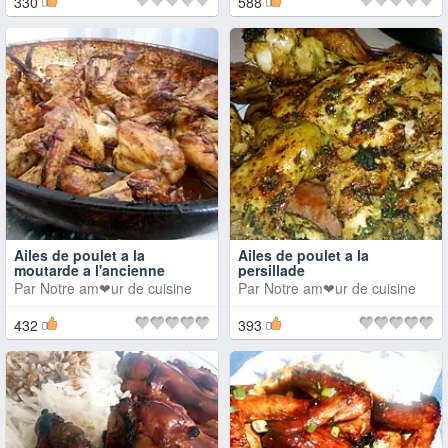
330
588
Ailes de poulet a la
Ailes de poulet a la
moutarde a l'ancienne
persillade
Par
Notre am❤ur de cuisine
Par
Notre am❤ur de cuisine
432
393