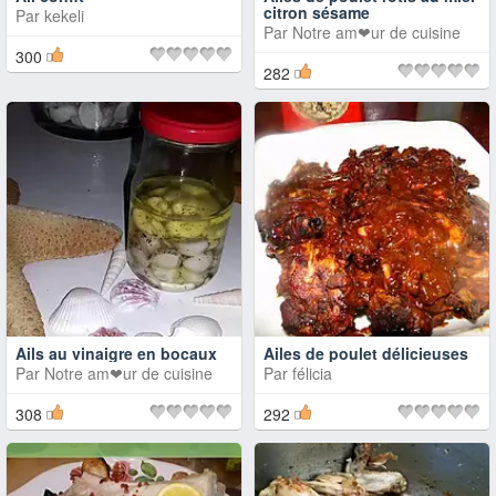
citron sésame
Par
kekeli
Par
Notre am❤ur de cuisine
300
282
Ails au vinaigre en bocaux
Ailes de poulet délicieuses
Par
Notre am❤ur de cuisine
Par
félicia
308
292