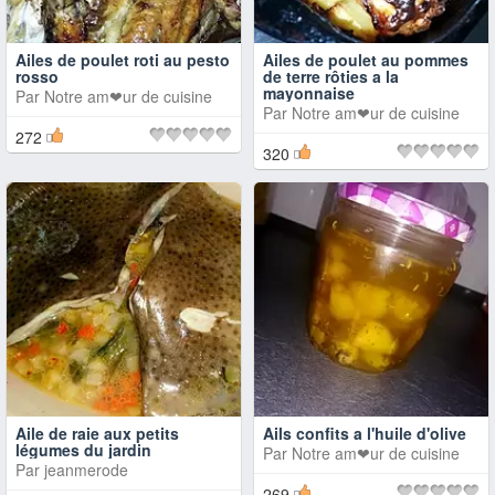
Ailes de poulet roti au pesto
Ailes de poulet au pommes
rosso
de terre rôties a la
mayonnaise
Par
Notre am❤ur de cuisine
Par
Notre am❤ur de cuisine
272
320
Aile de raie aux petits
Ails confits a l'huile d'olive
légumes du jardin
Par
Notre am❤ur de cuisine
Par
jeanmerode
269