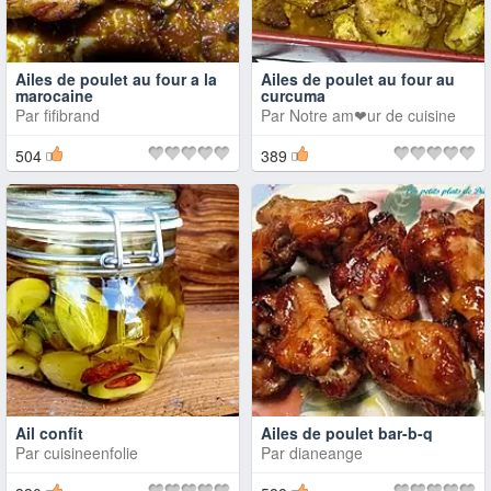
Ailes de poulet au four a la
Ailes de poulet au four au
marocaine
curcuma
Par
fifibrand
Par
Notre am❤ur de cuisine
504
389
Ail confit
Ailes de poulet bar-b-q
Par
cuisineenfolie
Par
dianeange