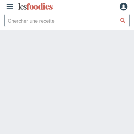
les
f
o
odies