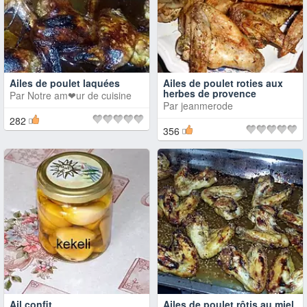
Ailes de poulet laquées
Ailes de poulet roties aux
herbes de provence
Par
Notre am❤ur de cuisine
Par
jeanmerode
282
356
Ail confit
Ailes de poulet rôtis au miel