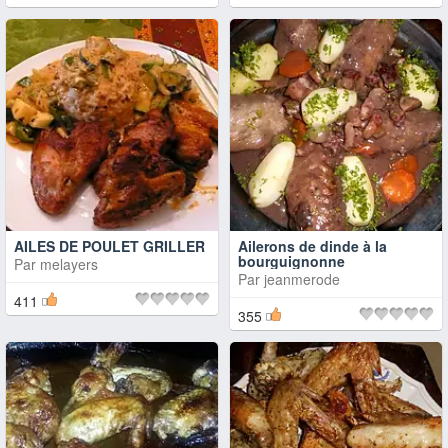
AILES DE POULET GRILLER
Ailerons de dinde à la
bourguignonne
Par
melayers
Par
jeanmerode
411
355