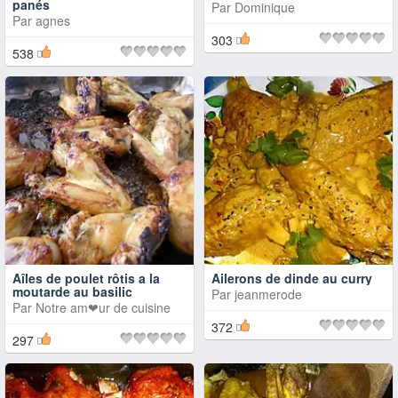
panés
Par
Dominique
Par
agnes
303
538
Aîles de poulet rôtis a la
Ailerons de dinde au curry
moutarde au basilic
Par
jeanmerode
Par
Notre am❤ur de cuisine
372
297