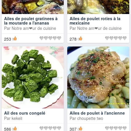
Ailes de poulet gratinees à
Ailes de poulet roties à la
la moutarde a l'ananas
mexicaine
Par
Notre am❤ur de cuisine
Par
Notre am❤ur de cuisine
253
278
Ail des ours congelé
Ailes de poulet à l'ancienne
Par
kekeli
Par
choupette two
586
307