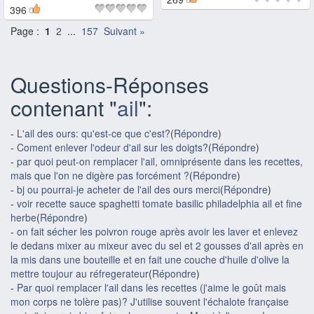
396
Page :
1
2
...
157
Suivant »
Questions-Réponses
contenant "
ail
":
-
L'ail des ours: qu'est-ce que c'est?
(
Répondre
)
-
Coment enlever l'odeur d'ail sur les doigts?
(
Répondre
)
-
par quoi peut-on remplacer l'ail, omniprésente dans les recettes,
mais que l'on ne digère pas forcément ?
(
Répondre
)
-
bj ou pourrai-je acheter de l'ail des ours merci
(
Répondre
)
-
voir recette sauce spaghetti tomate basilic philadelphia ail et fine
herbe
(
Répondre
)
-
on fait sécher les poivron rouge après avoir les laver et enlevez
le dedans mixer au mixeur avec du sel et 2 gousses d'ail après en
la mis dans une bouteille et en fait une couche d'huile d'olive la
mettre toujour au réfregerateur
(
Répondre
)
-
Par quoi remplacer l'ail dans les recettes (j'aime le goût mais
mon corps ne tolère pas)? J'utilise souvent l'échalote française