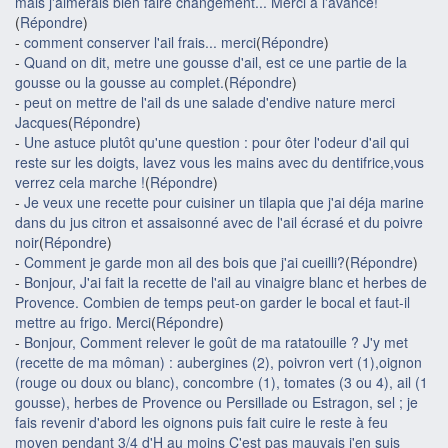
mais j'aimerais bien faire changement... Merci à l'avance!
(
Répondre
)
-
comment conserver l'ail frais... merci
(
Répondre
)
-
Quand on dit, metre une gousse d'ail, est ce une partie de la
gousse ou la gousse au complet.
(
Répondre
)
-
peut on mettre de l'ail ds une salade d'endive nature merci
Jacques
(
Répondre
)
-
Une astuce plutôt qu'une question : pour ôter l'odeur d'ail qui
reste sur les doigts, lavez vous les mains avec du dentifrice,vous
verrez cela marche !
(
Répondre
)
-
Je veux une recette pour cuisiner un tilapia que j'ai déja marine
dans du jus citron et assaisonné avec de l'ail écrasé et du poivre
noir
(
Répondre
)
-
Comment je garde mon ail des bois que j'ai cueilli?
(
Répondre
)
-
Bonjour, J'ai fait la recette de l'ail au vinaigre blanc et herbes de
Provence. Combien de temps peut-on garder le bocal et faut-il
mettre au frigo. Merci
(
Répondre
)
-
Bonjour, Comment relever le goût de ma ratatouille ? J'y met
(recette de ma môman) : aubergines (2), poivron vert (1),oignon
(rouge ou doux ou blanc), concombre (1), tomates (3 ou 4), ail (1
gousse), herbes de Provence ou Persillade ou Estragon, sel ; je
fais revenir d'abord les oignons puis fait cuire le reste à feu
moyen pendant 3/4 d'H au moins C'est pas mauvais j'en suis