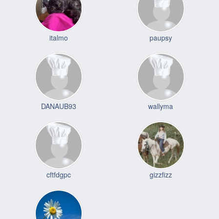
italmo
paupsy
DANAUB93
wallyma
cftfdgpc
gizzfizz