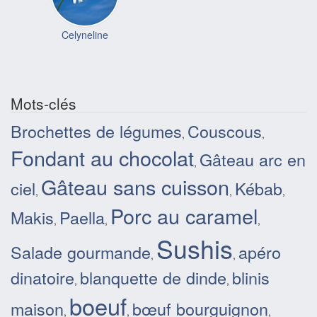
Celyneline
Mots-clés
Brochettes de légumes
Couscous
,
,
Fondant au chocolat
Gâteau arc en
,
Gâteau sans cuisson
ciel
Kébab
,
,
,
Porc au caramel
Makis
Paella
,
,
,
Sushis
Salade gourmande
apéro
,
,
dinatoire
blanquette de dinde
blinis
,
,
boeuf
maison
bœuf bourguignon
,
,
,