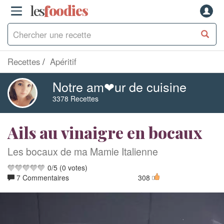
les
f
o
odies
Recettes
Apéritif
Notre am❤ur de cuisine
3378 Recettes
Ails au vinaigre en bocaux
Les bocaux de ma Mamie Italienne
0
/
5
(
0
votes)
7 Commentaires
308