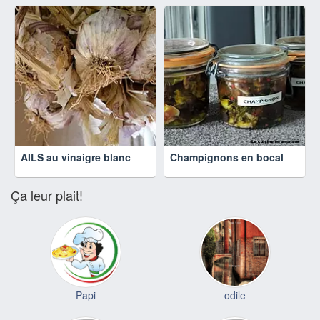
AILS au vinaigre blanc
Champignons en bocal
Ça leur plait!
Papi
odile