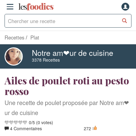
les
f
o
odies
Recettes
Plat
Notre am❤ur de cuisine
3378 Recettes
Ailes de poulet roti au pesto
rosso
Une recette de poulet proposée par Notre am❤
ur de cuisine
0
/
5
(
0
votes)
4 Commentaires
272