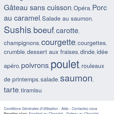
Gâteau sans cuisson
Porc
Opéra
,
,
au caramel
Salade au saumon
,
,
Sushis
boeuf
carotte
,
,
,
courgette
champignons
courgettes
,
,
,
crumble
dessert aux fraises
dinde
idée
,
,
,
poulet
poivrons
apéro
rouleaux
,
,
,
saumon
de printemps
salade
,
,
,
tarte
tiramisu
,
Conditions Générales d'Utilisation
-
Aide
-
Contactez-nous
Recettes stars:
Fondant au Chocolat
-
Gateau au Chocolat
-