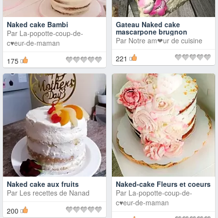
Naked cake Bambi
Gateau Naked cake
mascarpone brugnon
Par
La-popotte-coup-de-
Par
Notre am❤ur de cuisine
c♥eur-de-maman
221
175
Naked cake aux fruits
Naked-cake Fleurs et coeurs
Par
Les recettes de Nanad
Par
La-popotte-coup-de-
c♥eur-de-maman
200