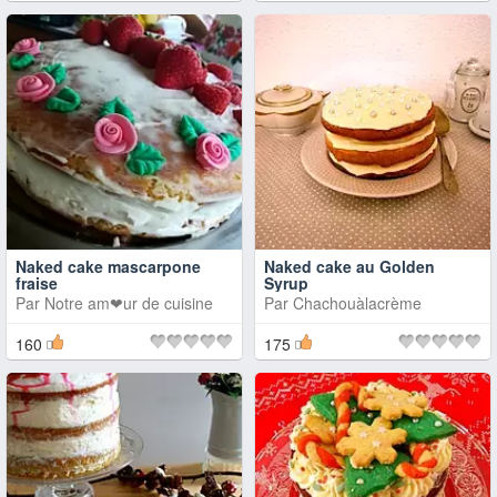
Naked cake mascarpone
Naked cake au Golden
fraise
Syrup
Par
Notre am❤ur de cuisine
Par
Chachouàlacrème
160
175