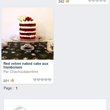
262
Red velvet naked cake aux
framboises
Par
Chachouàlacrème
201
Page :
1