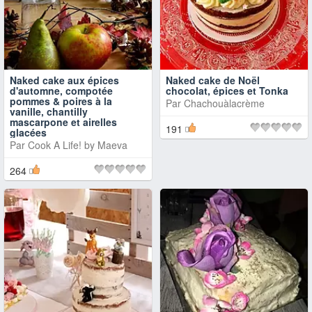
Naked cake aux épices
Naked cake de Noël
d'automne, compotée
chocolat, épices et Tonka
pommes & poires à la
Par
Chachouàlacrème
vanille, chantilly
mascarpone et airelles
191
glacées
Par
Cook A Life! by Maeva
264