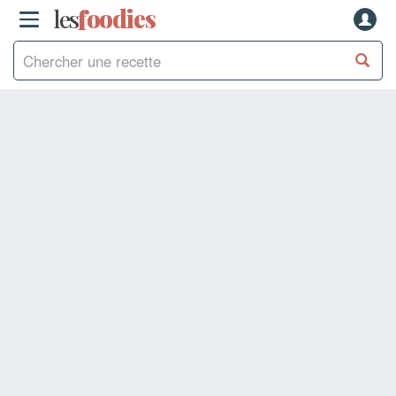
les
f
o
odies