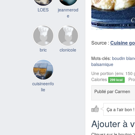
LOES
jeanmerod
e
Source :
Cuisine g
bric
clonicole
Mots-clés:
boudin blanc
balsamique
Une portion (env. 150 g
Calories
Prot
299 kcal
cuisineenfo
lie
Publié par
Carmen
Ça a l'air bon !
Ajouter à 
Cliquez sur le bouton '