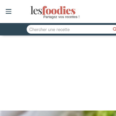
les
f
o
odies
Partagez vos recettes !