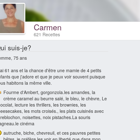
Carmen
621 Recettes
ui suis-je?
emme, 75 ans
 ai 61 ans et la chance d'être une mamie de 4 petits
fants que j'adore et que je peux voir souvent puisque
us habitons la même ville.
Fourme d'Ambert, gorgonzola.les amandes, la
crème caramel au beurre salé, le bleu, le chèvre, Le
ocolat, lecture les thrillers, les brownies, les
eesecakes, les mots croisés., les plats cuisinés avec
 reblochon, noisettes, noix pistaches.La souris
agneau.le cinéma
autruche, biche, chevreuil, et ces pauvres petites
bêtes, je préfère les voir en liberté que dans mon