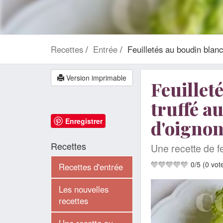
Recettes
Entrée
Feuilletés au boudin blan
Version imprimable
Feuillet
truffé a
Enregistrer
d'oigno
Recettes
Une recette de f
0
/
5
(
0
vot
Recettes d'entrée
Les nouvelles
recettes