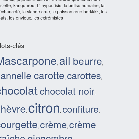
siette, kangourou, L' hypocrisie, la bêtise humaine, la
chanceté, la viande crue, le poisson crue berkkkk, les
ats, les envieux, les extrémistes
ots-clés
Mascarpone
ail
beurre
,
,
,
cannelle
carotte
carottes
,
,
,
chocolat
chocolat noir
,
,
citron
chèvre
confiture
,
,
,
courgette
crème
crème
,
,
raîche
gingembre