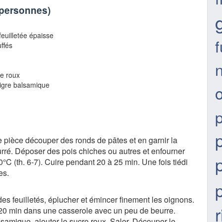
 personnes
)
feuilletée épaisse
ffés
n
re roux
aigre balsamique
e pièce découper des ronds de pâtes et en garnir la
rré. Déposer des pois chiches ou autres et enfourner
°C (th. 6-7). Cuire pendant 20 à 25 min. Une fois tiédi
es.
es feuilletés, éplucher et émincer finement les oignons.
r
 20 min dans une casserole avec un peu de beurre.
samique, ajouter le sucre roux. Saler. Découper le