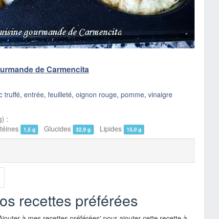
ourmande de Carmencita
 truffé
,
entrée
,
feuilleté
,
oignon rouge
,
pomme
,
vinaigre
) :
éines
Glucides
Lipides
1,5 g
32,9 g
15,0 g
vos recettes préférées
Ajouter à mes recettes préférées' pour ajouter cette recette à