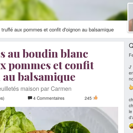
c truffé aux pommes et confit d'oignon au balsamique
Q
és au boudin blanc
F
ux pommes et confit
J'
n au balsamique
en
no
euilletés maison par Carmen
es)
4 Commentaires
245
ch
ch
le
d'