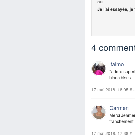
ou
Je l'ai essayée, je
4 comment
italmo
j'adore super
blanc bises
17 mai 2018, 18:05
#
-
Carmen
Merci Jeamero
franchement r
17 mai 2018, 17:38
#
-