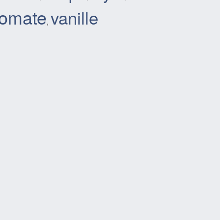
tomate
vanille
,