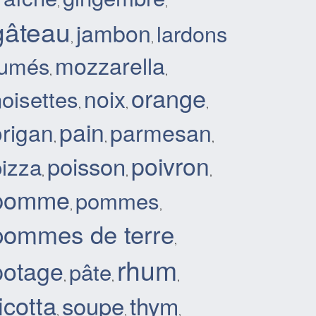
,
,
gâteau
jambon
lardons
,
,
mozzarella
fumés
,
,
orange
noix
oisettes
,
,
,
pain
parmesan
origan
,
,
,
poivron
poisson
pizza
,
,
,
pomme
pommes
,
,
pommes de terre
,
rhum
potage
pâte
,
,
,
icotta
soupe
thym
,
,
,