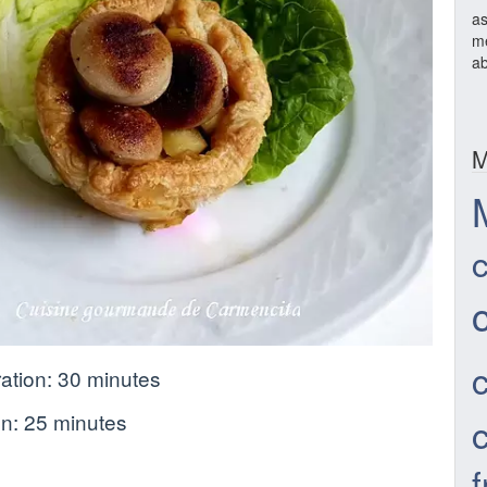
as
mé
ab
M
ation:
30 minutes
on:
25 minutes
f