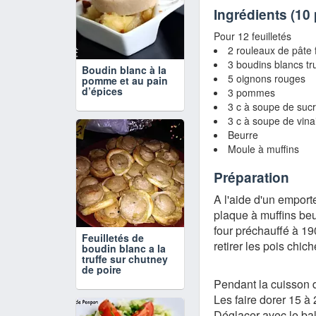
Ingrédients (
10
Pour 12 feuilletés
2 rouleaux de pâte 
3 boudins blancs tru
Boudin blanc à la
5 oignons rouges
pomme et au pain
d’épices
3 pommes
3 c à soupe de suc
3 c à soupe de vin
Beurre
Moule à muffins
Préparation
A l'aide d'un emport
plaque à muffins beu
four préchauffé à 190
Feuilletés de
retirer les pois chich
boudin blanc a la
truffe sur chutney
de poire
Pendant la cuisson d
Les faire dorer 15 à
Déglacer avec le bal