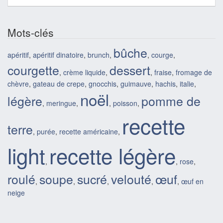
Mots-clés
bûche
apéritif
,
apéritif dinatoire
,
brunch
,
,
courge
,
courgette
dessert
,
crème liquide
,
,
fraise
,
fromage de
chèvre
,
gateau de crepe
,
gnocchis
,
guimauve
,
hachis
,
italie
,
noël
légère
pomme de
,
meringue
,
,
poisson
,
recette
terre
,
purée
,
recette américaine
,
light
recette légère
,
,
rose
,
roulé
soupe
sucré
velouté
œuf
,
,
,
,
,
œuf en
neige