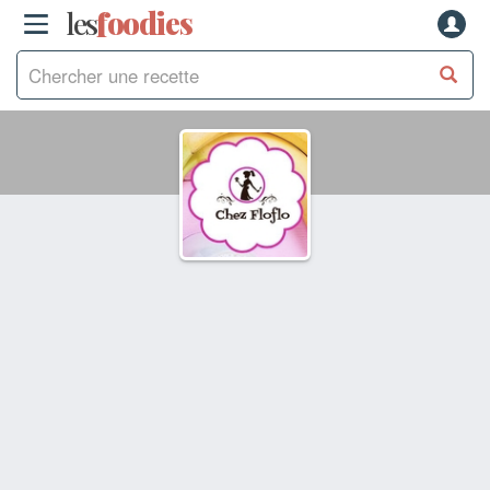
les
f
o
odies