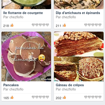
Ile flottante de courgette
Dip d'artichauts et épinards
Par
chezfloflo
Par
chezfloflo
218
211
Pancakes
Gâteau de crêpes
Par
chezfloflo
Par
chezfloflo
165
202