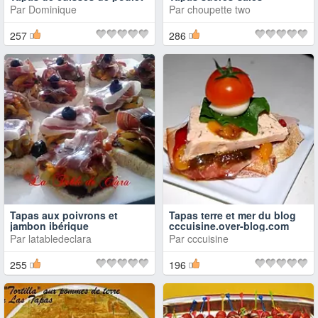
Par
Dominique
Par
choupette two
257
286
Tapas aux poivrons et
Tapas terre et mer du blog
jambon ibérique
cccuisine.over-blog.com
Par
latabledeclara
Par
cccuisine
255
196