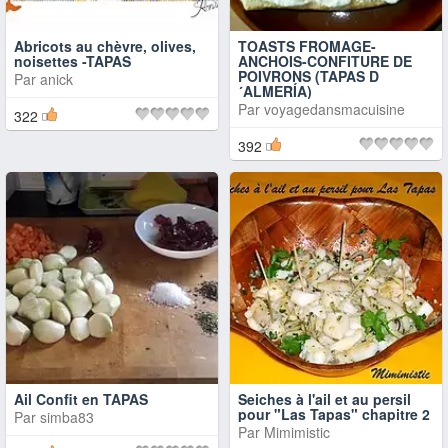
Abricots au chèvre, olives,
TOASTS FROMAGE-
noisettes -TAPAS
ANCHOIS-CONFITURE DE
POIVRONS (TAPAS D
Par
anick
´ALMERÍA)
Par
voyagedansmacuisine
322
392
Ail Confit en TAPAS
Seiches à l'ail et au persil
pour "Las Tapas" chapitre 2
Par
simba83
Par
Mimimistic