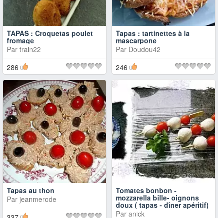
TAPAS : Croquetas poulet
Tapas : tartinettes à la
fromage
mascarpone
Par
train22
Par
Doudou42
286
246
Tapas au thon
Tomates bonbon -
mozzarella bille- oignons
Par
jeanmerode
doux ( tapas - dîner apéritif)
Par
anick
337