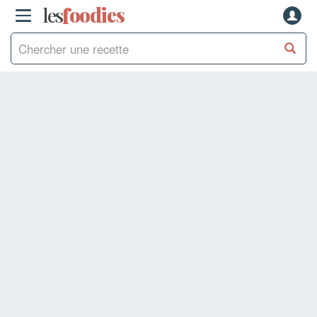
les
f
o
odies