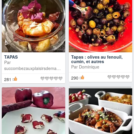
TAPAS
Tapas : olives au fenouil,
cumin, et autres
Par
Par
Dominique
succombezauxplaisirsdemadame
290
281