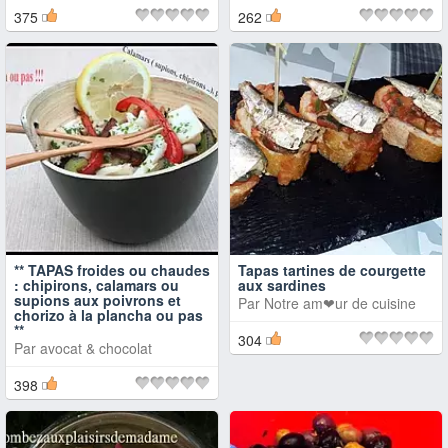
375
262
** TAPAS froides ou chaudes
Tapas tartines de courgette
: chipirons, calamars ou
aux sardines
supions aux poivrons et
Par
Notre am❤ur de cuisine
chorizo à la plancha ou pas
**
304
Par
avocat & chocolat
398