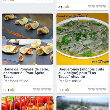
415
Roulé de Pommes de Terre,
Boquerones (anchois cuits
charcuterie : Pour Apéro,
au vinaigre) pour "Las
Tapas
Tapas" chapitre 1
Par
foodattitude
Par
Mimimistic
361
538