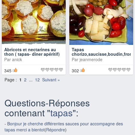
Abricots et nectarines au
Tapas
thon ( tapas- dîner apéritif)
chorizo,saucisse,boudin,from
Par
anick
Par
jeanmerode
345
302
Page :
1
2
...
12
Suivant »
Questions-Réponses
contenant "
tapas
":
-
Bonjour je cherche différentes sauces pour accompagne des
tapas merci a bientot
(
Répondre
)