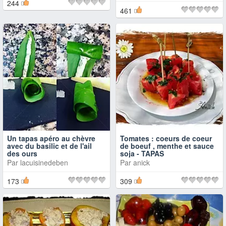
244
461
Un tapas apéro au chèvre
Tomates : coeurs de coeur
avec du basilic et de l'ail
de boeuf , menthe et sauce
des ours
soja - TAPAS
Par
lacuisinedeben
Par
anick
173
309