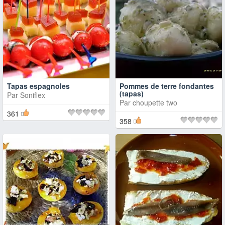
Tapas espagnoles
Pommes de terre fondantes
(tapas)
Par
Soniflex
Par
choupette two
361
358