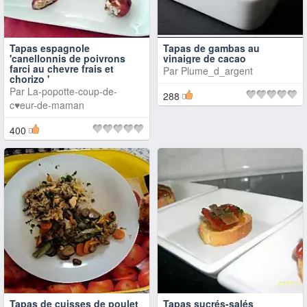
Tapas espagnole
Tapas de gambas au
'canellonnis de poivrons
vinaigre de cacao
farci au chevre frais et
Par
Plume_d_argent
chorizo '
Par
La-popotte-coup-de-
288
c♥eur-de-maman
400
Tapas de cuisses de poulet
Tapas sucrés-salés