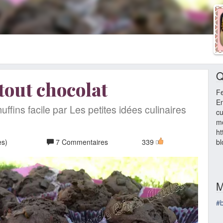
Q
tout chocolat
F
En
ffins facile par Les petites idées culinaires
cu
m
ht
es)
7 Commentaires
339
bl
M
#b