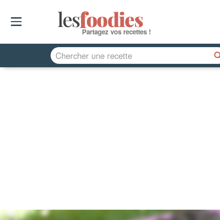
les
f
o
odies
Partagez vos recettes !