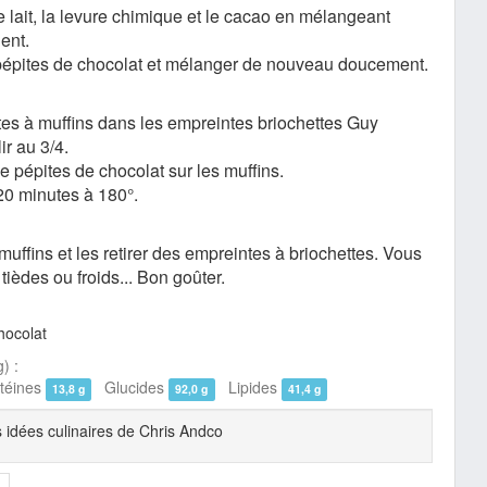
 le lait, la levure chimique et le cacao en mélangeant
ent.
 pépites de chocolat et mélanger de nouveau doucement.
ttes à muffins dans les empreintes briochettes Guy
ir au 3/4.
de pépites de chocolat sur les muffins.
20 minutes à 180°.
 muffins et les retirer des empreintes à briochettes. Vous
ièdes ou froids... Bon goûter.
hocolat
) :
éines
Glucides
Lipides
13,8 g
92,0 g
41,4 g
s idées culinaires de Chris Andco