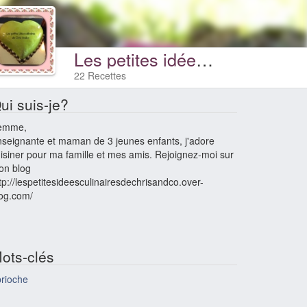
Les petites idées culinaires de Chris Andco
22 Recettes
ui suis-je?
emme,
seignante et maman de 3 jeunes enfants, j'adore
isiner pour ma famille et mes amis. Rejoignez-moi sur
on blog
tp://lespetitesideesculinairesdechrisandco.over-
og.com/
ots-clés
rioche