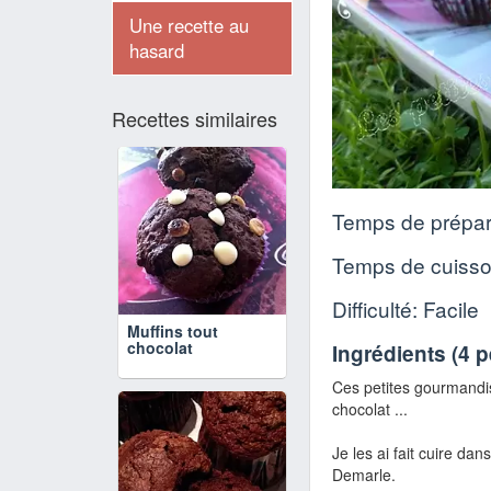
Une recette au
hasard
Recettes similaires
Temps de prépar
Temps de cuiss
Difficulté: Facile
Muffins tout
chocolat
Ingrédients (
4 
Ces petites gourmandis
chocolat ...
Je les ai fait cuire da
Demarle.