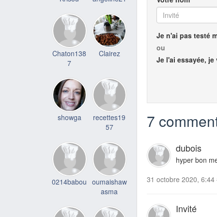
Je n'ai pas testé 
ou
Chaton138
Clairez
Je l'ai essayée, je
7
7 comment
showga
recettes19
57
dubois
hyper bon me
31 octobre 2020, 6:44
0214babou
oumaishaw
asma
Invité