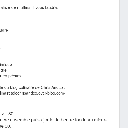
ainze de muffins, il vous faudra:
oudre
u
himique
udre
r en pépites
ite du blog culinaire de Chris Andco :
ulinairesdechrisandco.over-blog.com/
r à 180°.
e sucre ensemble puis ajouter le beurre fondu au micro-
te 30.