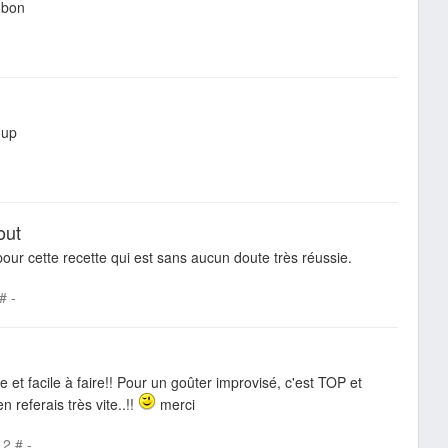
p bon
oup
out
pour cette recette qui est sans aucun doute très réussie.
#
-
e et facile à faire!! Pour un goûter improvisé, c'est TOP et
en referais très vite..!!
merci
12
#
-