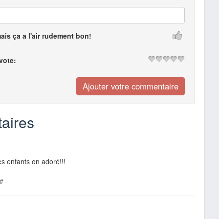
mais ça a l'air rudement bon!
 vote:
aires
s enfants on adoré!!!
#
-