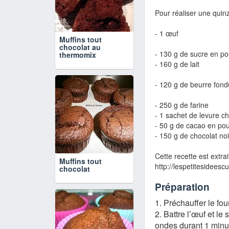
Pour réaliser une quinz
- 1 œuf
Muffins tout
chocolat au
- 130 g de sucre en p
thermomix
- 160 g de lait
- 120 g de beurre fond
- 250 g de farine
- 1 sachet de levure c
- 50 g de cacao en po
- 150 g de chocolat noi
Cette recette est extra
Muffins tout
http:
//lespetitesideesc
chocolat
Préparation
1. Préchauffer le fou
2. Battre l’œuf et l
ondes durant 1 minu