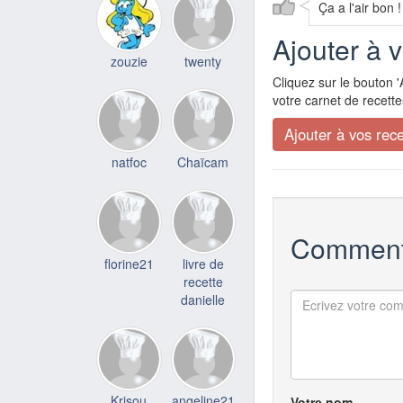
Ça a l'air bon !
Ajouter à 
zouzie
twenty
Cliquez sur le bouton '
votre carnet de recette
natfoc
Chaïcam
Comment
florine21
livre de
recette
danielle
Krisou
angeline21
Votre nom