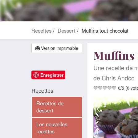
Recettes
Dessert
Muffins tout chocolat
Version imprimable
Muffins 
Une recette de mu
Enregistrer
de Chris Andco
0
/
5
(
0
vot
Recettes
Recettes de
dessert
Les nouvelles
recettes