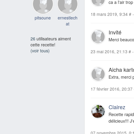
ca a l'air tro
18 mars 2019, 9:34
#
-
pitsoune
ernestlech
at
Invité
26
utilisateurs aiment
Merci beauc
cette recette!
(voir tous)
23 mai 2016, 21:13
#
-
Aicha kart
Extra, merci 
17 février 2016, 20:37
Clairez
Recette rapid
délicieux!!! J'
07 novembre 2015, 0: