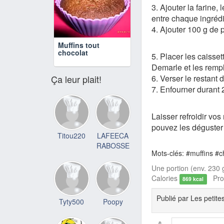
3. Ajouter la farine,
entre chaque ingrédi
4. Ajouter 100 g de
Muffins tout
chocolat
5. Placer les caisse
Demarle et les rempl
Ça leur plait!
6. Verser le restant 
7. Enfourner durant 
Laisser refroidir vos
pouvez les déguster t
Titou220
LAFEECA
RABOSSE
Mots-clés: #muffins #c
Une portion (env. 230 g
Calories
Prot
869 kcal
Publié par
Les petite
Tyty500
Poopy