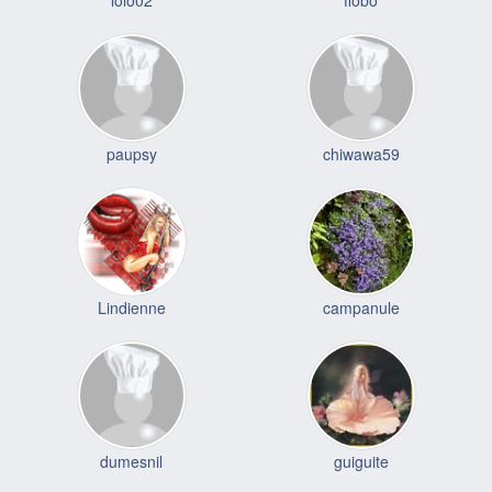
lolo02
flobo
paupsy
chiwawa59
Lindienne
campanule
dumesnil
guiguite