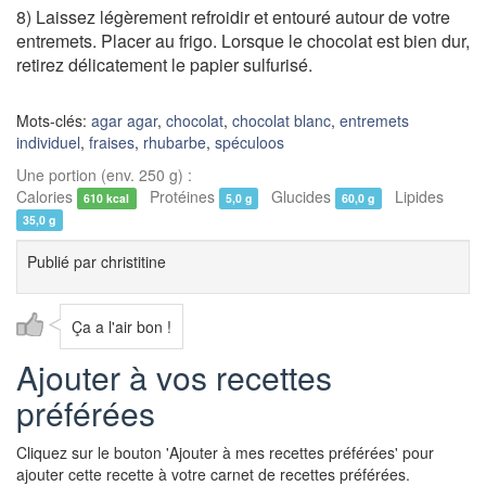
8) Laissez légèrement refroidir et entouré autour de votre
entremets. Placer au frigo. Lorsque le chocolat est bien dur,
retirez délicatement le papier sulfurisé.
Mots-clés:
agar agar
,
chocolat
,
chocolat blanc
,
entremets
individuel
,
fraises
,
rhubarbe
,
spéculoos
Une portion (env. 250 g) :
Calories
Protéines
Glucides
Lipides
610 kcal
5,0 g
60,0 g
35,0 g
Publié par
christitine
Ça a l'air bon !
Ajouter à vos recettes
préférées
Cliquez sur le bouton 'Ajouter à mes recettes préférées' pour
ajouter cette recette à votre carnet de recettes préférées.