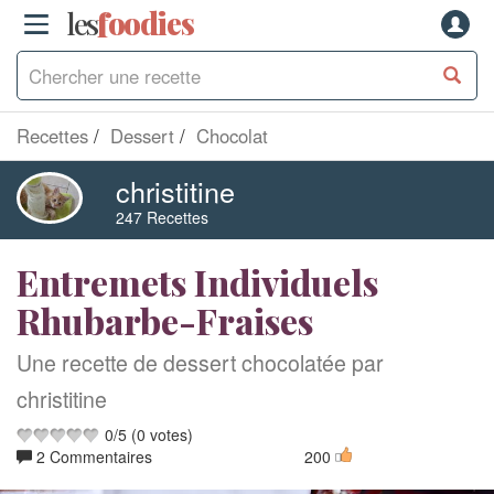
les
f
o
odies
Recettes
Dessert
Chocolat
christitine
247 Recettes
Entremets Individuels
Rhubarbe-Fraises
Une recette de dessert chocolatée par
christitine
0
/
5
(
0
votes)
2 Commentaires
200