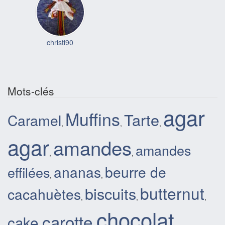
christi90
Mots-clés
agar
Muffins
Tarte
Caramel
,
,
,
agar
amandes
amandes
,
,
ananas
beurre de
effilées
,
,
butternut
biscuits
cacahuètes
,
,
,
chocolat
carotte
cake