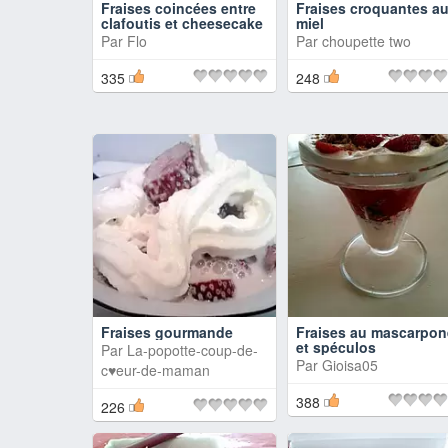
Fraises coincées entre
Fraises croquantes a
clafoutis et cheesecake
miel
Par
Flo
Par
choupette two
335
248
Fraises gourmande
Fraises au mascarpon
et spéculos
Par
La-popotte-coup-de-
Par
Gioisa05
c♥eur-de-maman
388
226