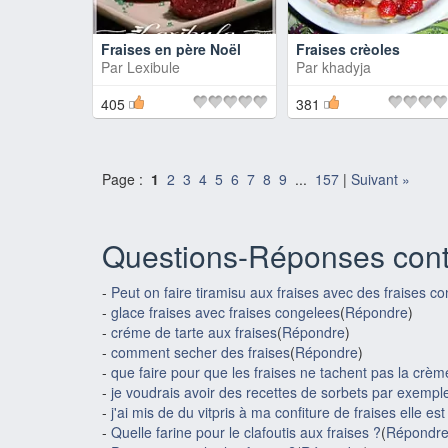
Fraises en père Noël
Fraises crèoles
Par
Lexibule
Par
khadyja
405
381
Page :
1
2
3
4
5
6
7
8
9
...
157
|
Suivant »
Questions-Réponses cont
-
Peut on faire tiramisu aux fraises avec des fraises c
-
glace fraises avec fraises congelees
(
Répondre
)
-
créme de tarte aux fraises
(
Répondre
)
-
comment secher des fraises
(
Répondre
)
-
que faire pour que les fraises ne tachent pas la crèm
-
je voudrais avoir des recettes de sorbets par exemple 
-
j'ai mis de du vitpris à ma confiture de fraises elle est
-
Quelle farine pour le clafoutis aux fraises ?
(
Répondr