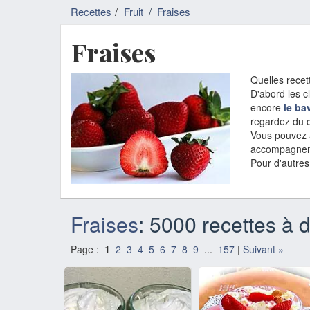
Recettes
Fruit
/
Fraises
Fraises
Quelles recet
D'abord les c
encore
le ba
regardez du 
Vous pouvez a
accompagneme
Pour d'autres
Fraises
: 5000 recettes à d
Page :
1
2
3
4
5
6
7
8
9
...
157
|
Suivant »