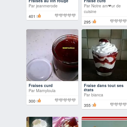
Fraises au vin rouge
Fraise curd
Par
jeanmerode
Par
Notre am❤ur de
cuisine
401
295
Fraises curd
Fraise dans tout ses
états
Par
Mamyloula
Par
bianca
300
355