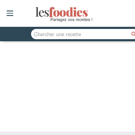
les
f
o
odies
Partagez vos recettes !