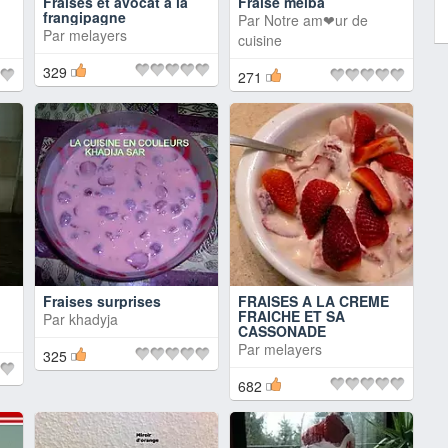
Fraises et avocat à la
Fraise melba
frangipagne
Par
Notre am❤ur de
Par
melayers
cuisine
329
271
Fraises surprises
FRAISES A LA CREME
FRAICHE ET SA
Par
khadyja
CASSONADE
Par
melayers
325
682