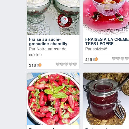
Fraise au sucre-
FRAISES A LA CREME
grenadine-chantilly
TRES LEGERE ..
Par
Notre am❤ur de
Par
soizic45
cuisine
419
318