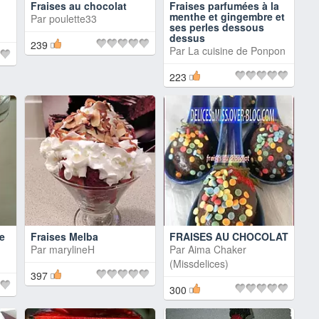
u
Fraises au chocolat
Fraises parfumées à la
menthe et gingembre et
Par
poulette33
ses perles dessous
dessus
239
Par
La cuisine de Ponpon
223
e
Fraises Melba
FRAISES AU CHOCOLAT
Par
marylineH
Par
Aima Chaker
(Missdelices)
397
300