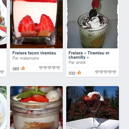
Fraises façon tiramisu
Fraises « Tiramisu et
chantilly »
Par
malamaire
Par
anick
385
332