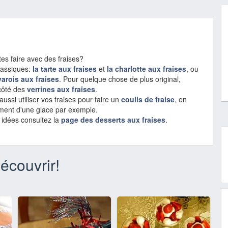
tes faire avec des fraises?
lassiques:
la tarte aux fraises
et
la charlotte aux fraises
, ou
varois aux fraises
. Pour quelque chose de plus original,
côté des
verrines aux fraises
.
ussi utiliser vos fraises pour faire un
coulis de fraise
, en
nt d'une glace par exemple.
 idées consultez la
page des desserts aux fraises
.
écouvrir!