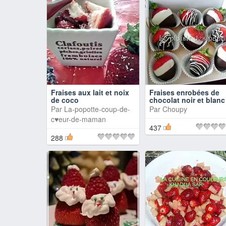
Fraises aux lait et noix
Fraises enrobées de
de coco
chocolat noir et blanc
Par
La-popotte-coup-de-
Par
Choupy
c♥eur-de-maman
437
288