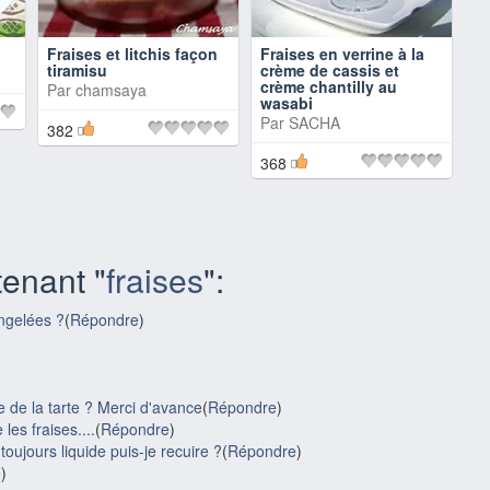
Fraises et litchis façon
Fraises en verrine à la
tiramisu
crème de cassis et
crème chantilly au
Par
chamsaya
wasabi
Par
SACHA
382
368
enant "
fraises
":
ongelées ?
(
Répondre
)
e de la tarte ? Merci d'avance
(
Répondre
)
les fraises....
(
Répondre
)
 toujours liquide puis-je recuire ?
(
Répondre
)
e
)