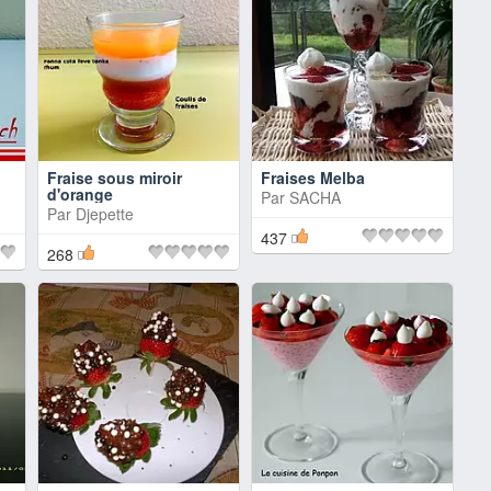
Fraise sous miroir
Fraises Melba
d'orange
Par
SACHA
Par
Djepette
437
268