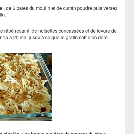
el, de 5 baies du moulin et de cumin poudre puis versez
tin.
 râpé restant, de noisettes concassées et de levure de
 15 à 20 mn, jusqu'à ce que le gratin soit bien doré.
is régalée, une bonne manière de manger du choux