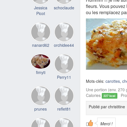
fleurs. Vous pouvez 
Jessica
schoclaude
ou les remplacez pa
Picot
nanard62
orchidee44
fimyti
Perry11
Mots-clés:
carottes
,
ch
Une portion (env. 270 g
Calories
Prot
227 kcal
Publié par
christitine
prunes
reflet81
Merci !