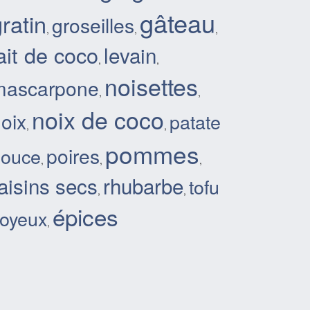
gâteau
ratin
groseilles
,
,
,
ait de coco
levain
,
,
noisettes
mascarpone
,
,
noix de coco
oix
patate
,
,
pommes
poires
douce
,
,
,
aisins secs
rhubarbe
tofu
,
,
épices
oyeux
,