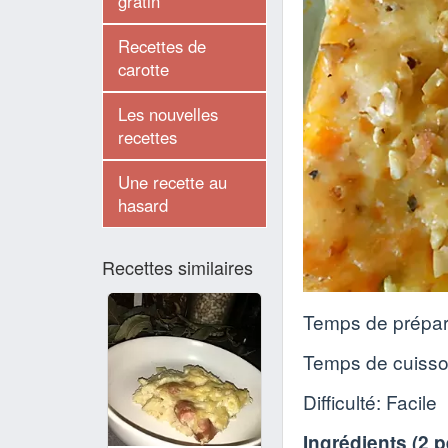
gratin
Recettes de
carotte
Les nouvelles
recettes
Une recette au
hasard
Recettes similaires
Temps de prépar
Temps de cuiss
Difficulté: Facile
Ingrédients (
2 