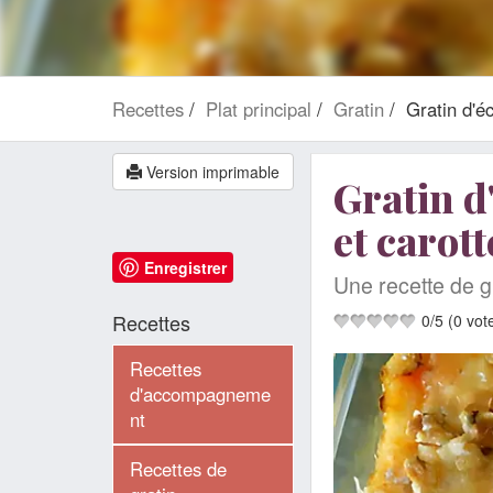
Recettes
Plat principal
Gratin
Gratin d'é
Version imprimable
Gratin d
et carott
Enregistrer
Une recette de gr
Recettes
0
/
5
(
0
vot
Recettes
d'accompagneme
nt
Recettes de