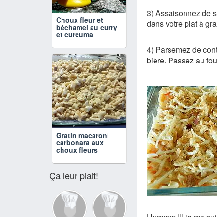
3) Assaisonnez de s
Choux fleur et
dans votre plat à gra
béchamel au curry
et curcuma
4) Parsemez de conté
bière. Passez au four
Gratin macaroni
carbonara aux
choux fleurs
Ça leur plait!
Hummm !!! je me su