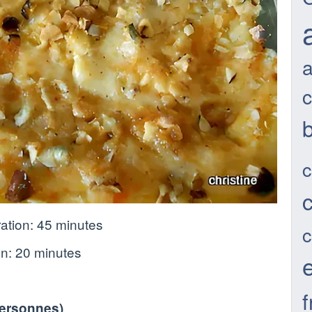
c
ation:
45 minutes
c
on:
20 minutes
personnes
)