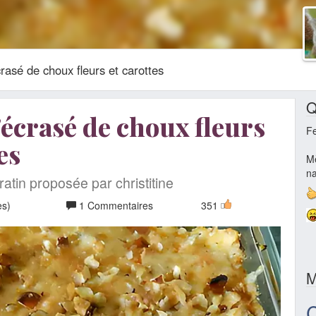
crasé de choux fleurs et carottes
Q
'écrasé de choux fleurs
F
es
Mè
na
atin proposée par christitine
es)
1 Commentaires
351
M