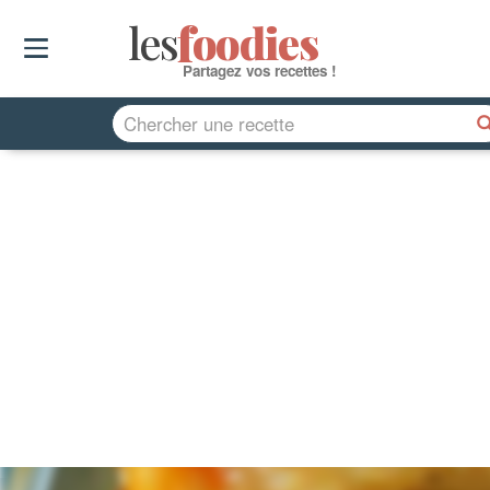
les
f
o
odies
Partagez vos recettes !