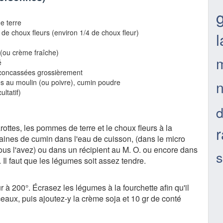
g
e terre
e choux fleurs (environ 1/4 de choux fleur)
l
(ou crème fraîche)
é
 concassées grossièrement
n
s au moulin (ou poivre), cumin poudre
ultatif)
arottes, les pommes de terre et le choux fleurs à la
r
raines de cumin dans l'eau de cuisson, (dans le micro
ous l'avez) ou dans un récipient au M. O. ou encore dans
s
 Il faut que les légumes soit assez tendre.
r à 200°. Écrasez les légumes à la fourchette afin qu'il
ceaux, puis ajoutez-y la crème soja et 10 gr de conté