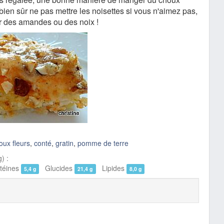
bien sûr ne pas mettre les noisettes si vous n'aimez pas,
r des amandes ou des noix !
oux fleurs
,
conté
,
gratin
,
pomme de terre
) :
éines
Glucides
Lipides
5,4 g
21,4 g
8,0 g