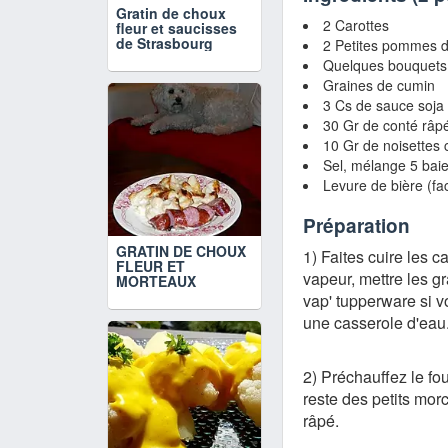
Gratin de choux
2 Carottes
fleur et saucisses
de Strasbourg
2 Petites pommes d
Quelques bouquets d
Graines de cumin
3 Cs de sauce soja 
30 Gr de conté râp
10 Gr de noisettes
Sel, mélange 5 baie
Levure de bière (fac
Préparation
GRATIN DE CHOUX
1) Faites cuire les c
FLEUR ET
vapeur, mettre les g
MORTEAUX
vap' tupperware si v
une casserole d'eau.
2) Préchauffez le fou
reste des petits mor
râpé.