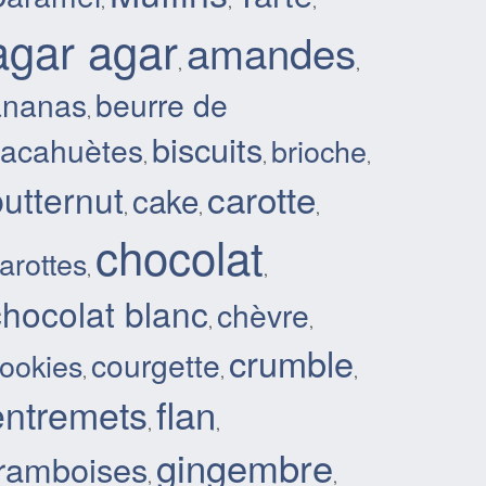
,
,
,
agar agar
amandes
,
,
ananas
beurre de
,
biscuits
cacahuètes
brioche
,
,
,
carotte
butternut
cake
,
,
,
chocolat
arottes
,
,
chocolat blanc
chèvre
,
,
crumble
courgette
ookies
,
,
,
flan
entremets
,
,
gingembre
framboises
,
,