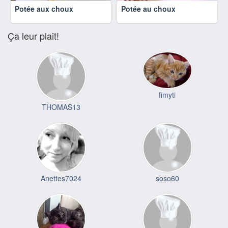
Potée aux choux
Potée au choux
Ça leur plait!
fimyti
THOMAS13
Anettes7024
soso60