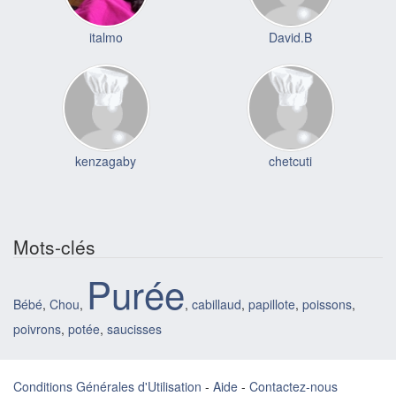
italmo
David.B
kenzagaby
chetcuti
Mots-clés
Purée
Bébé
,
Chou
,
,
cabillaud
,
papillote
,
poissons
,
poivrons
,
potée
,
saucisses
Conditions Générales d'Utilisation
-
Aide
-
Contactez-nous