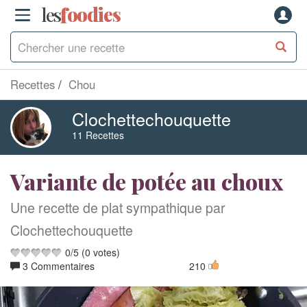
les
f
o
odies
Recettes
Chou
Clochettechouquette
11 Recettes
Variante de potée au choux
Une recette de plat sympathique par
Clochettechouquette
0
/
5
(
0
votes)
3 Commentaires
210