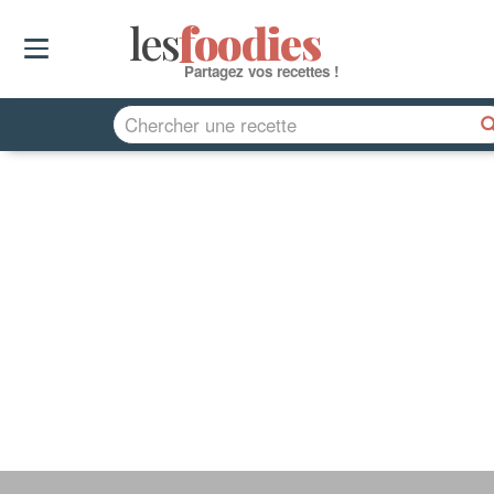
les
f
o
odies
Partagez vos recettes !