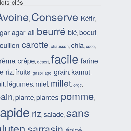
ots-clés
Avoine
Conserve
Kéfir
,
,
,
beurré
gar-agar
ail
blé
boeuf
,
,
,
,
,
carotte
ouillon
chia
,
,
chausson
,
,
coco
,
facile
rème
crêpe
farine
,
,
désert
,
,
e riz
fruits
grain
kamut
,
,
gaspillage
,
,
,
millet
ait
légumes
miel
,
,
,
,
orge
,
pomme
pain
plante
plantes
,
,
,
,
rapide
sans
riz
salade
,
,
,
gluten
sarrasin
épicé