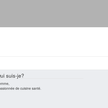
ui suis-je?
emme,
ssionnée de cuisine santé.