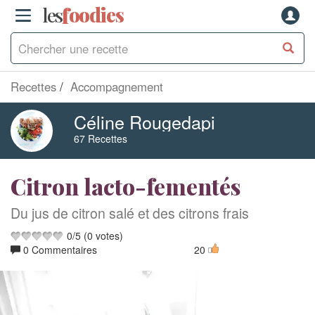
les
f
o
odies
Recettes
Accompagnement
Céline Rougedapi
67 Recettes
Citron lacto-fementés
Du jus de citron salé et des citrons frais
0
/
5
(
0
votes)
0 Commentaires
20