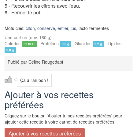
5 - Recouvrir les citrons avec l'eau.
6 - Fermer le pot.
Mots-clés:
citon
,
conserve
,
entier
,
jus
, lacto-fermentés
Une portion (env. 160 g) :
Calories
Protéines
Glucides
Lipides
52 kcal
0,0 g
3,2 g
0,0 g
Publié par
Céline Rougedapi
Ça a l'air bon !
Ajouter à vos recettes
préférées
Cliquez sur le bouton 'Ajouter à mes recettes préférées' pour
ajouter cette recette à votre carnet de recettes préférées.