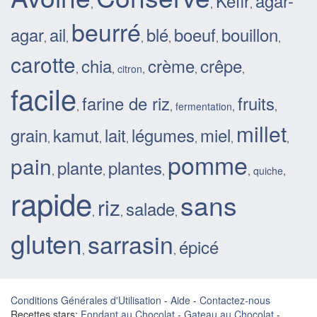
Kéfir
agar-
,
,
,
beurré
agar
ail
blé
boeuf
bouillon
,
,
,
,
,
,
carotte
chia
crème
crêpe
,
,
citron
,
,
,
facile
farine de riz
fruits
,
,
fermentation
,
,
millet
grain
kamut
lait
légumes
miel
,
,
,
,
,
,
pomme
pain
plante
plantes
,
,
,
,
quiche
,
rapide
sans
riz
salade
,
,
,
gluten
sarrasin
épicé
,
,
Conditions Générales d'Utilisation
-
Aide
-
Contactez-nous
Recettes stars:
Fondant au Chocolat
-
Gateau au Chocolat
-