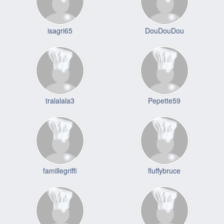
isagri65
DouDouDou
tralalala3
Pepette59
famillegriffi
fluffybruce