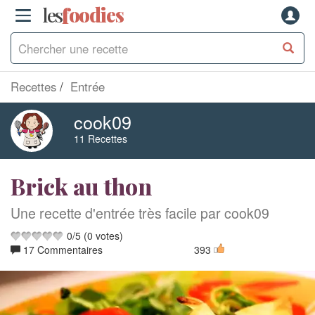
les
f
o
odies
Recettes
Entrée
cook09
11 Recettes
Brick au thon
Une recette d'entrée très facile par cook09
0
/
5
(
0
votes)
17 Commentaires
393