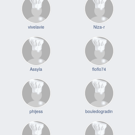
vivelavie
Niza-r
Assyla
floflo74
phijess
bouledogradin