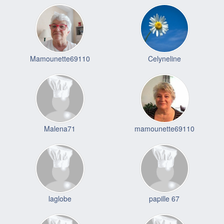
Mamounette69110
Celyneline
Malena71
mamounette69110
laglobe
papille 67