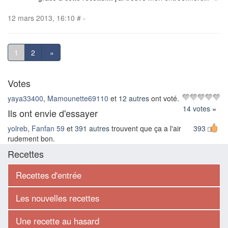
12 mars 2013, 16:10
#
-
1
2
»
Votes
yaya33400
,
Mamounette69110
et
12 autres
ont voté.
14 votes
=
Ils ont envie d'essayer
yolreb
,
Fanfan 59
et
391 autres
trouvent que ça a l'air
393
rudement bon.
Recettes
Recettes d'entrée
Les nouvelles recettes
Une recette au hasard