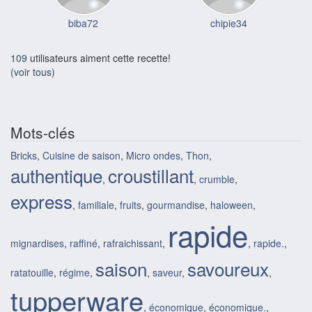
biba72
chipie34
109
utilisateurs aiment cette recette!
(voir tous)
Mots-clés
Bricks
,
Cuisine de saison
,
Micro ondes
,
Thon
,
authentique
croustillant
,
,
crumble
,
express
,
familiale
,
fruits
,
gourmandise
,
haloween
,
rapide
mignardises
,
raffiné
,
rafraichissant
,
,
rapide.
,
saison
savoureux
ratatouille
,
régime
,
,
saveur
,
,
tupperware
,
économique
,
économique.
,