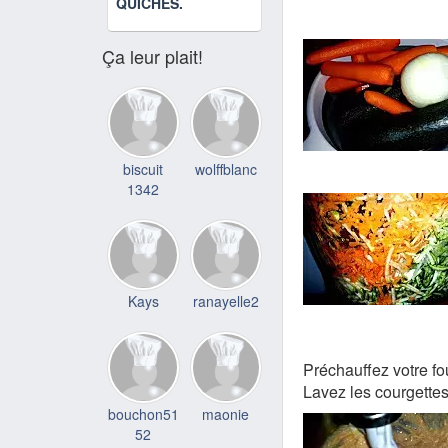
QUICHES.
Ça leur plait!
biscuit
wolffblanc
1342
Kays
ranayelle2
Préchauffez votre fo
Lavez les courgettes
bouchon51
maonie
52