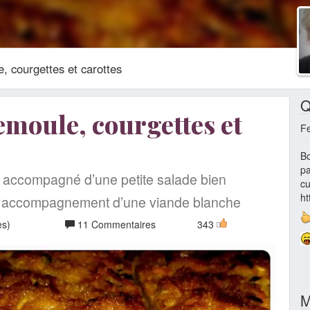
, courgettes et carottes
Q
emoule, courgettes et
F
Bo
pa
ir accompagné d’une petite salade bien
cu
ht
 accompagnement d’une viande blanche
es)
11 Commentaires
343
M