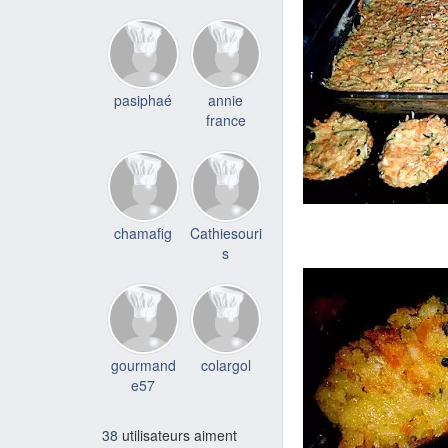
pasiphaé
annie
france
chamafig
Cathiesouri
s
gourmand
colargol
e57
38
utilisateurs aiment