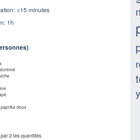
ation:
<15 minutes
on:
1h
personnes
)
r
s
i-écrémé
aîche
ine
âpé
e paprika doux
par 2 les quantités.