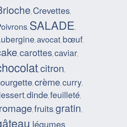
Brioche
Crevettes
,
,
SALADE
oivrons
,
,
aubergine
bœuf
avocat
,
,
,
cake
carottes
caviar
,
,
,
chocolat
citron
,
,
crème
courgette
curry
,
,
,
dinde
dessert
feuilleté
,
,
,
gratin
fromage
fruits
,
,
,
gâteau
légumes
,
,