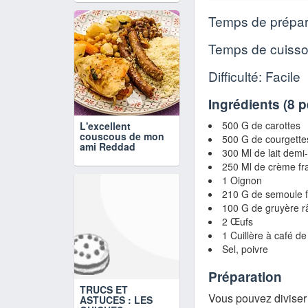
Temps de prépar
Temps de cuiss
Difficulté: Facile
Ingrédients (
8 
500 G de carottes
L'excellent
couscous de mon
500 G de courgette
ami Reddad
300 Ml de lait dem
250 Ml de crème fr
1 Oignon
210 G de semoule f
100 G de gruyère r
2 Œufs
1 Cuillère à café d
Sel, poivre
Préparation
TRUCS ET
Vous pouvez diviser 
ASTUCES : LES