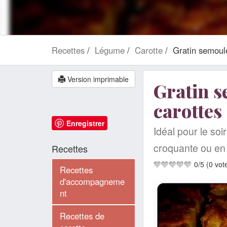
Recettes
Légume
Carotte
Gratin semoule
Version imprimable
Gratin s
carottes
Enregistrer
Idéal pour le so
croquante ou en
Recettes
0
/
5
(
0
vot
Recettes
d'accompagneme
nt
Recettes de