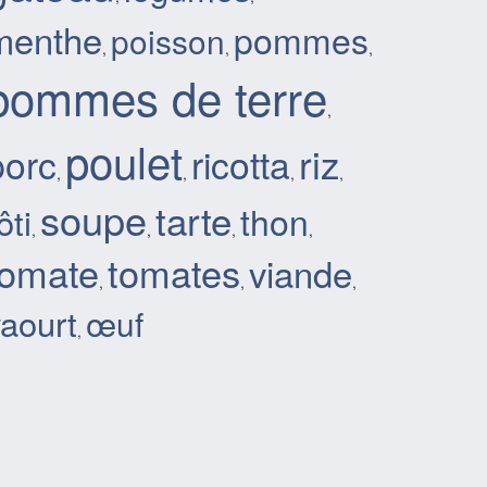
menthe
pommes
poisson
,
,
,
pommes de terre
,
poulet
riz
porc
ricotta
,
,
,
,
soupe
tarte
thon
ôti
,
,
,
,
tomate
tomates
viande
,
,
,
yaourt
œuf
,