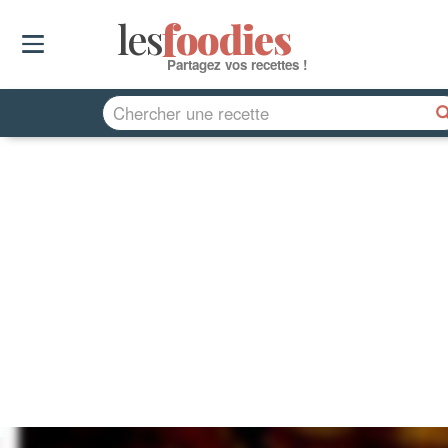
les
f
o
odies
Partagez vos recettes !