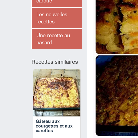
carotte
Les nouvelles
recettes
Une recette au
hasard
Recettes similaires
Gâteau aux
courgettes et aux
carottes