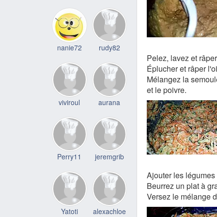
nanie72
rudy82
Pelez, lavez et râper
Éplucher et râper l'o
Mélangez la semoule, 
et le poivre.
viviroul
aurana
Perry11
jeremgrib
Ajouter les légumes
Beurrez un plat à gra
Versez le mélange da
Yatoti
alexachloe