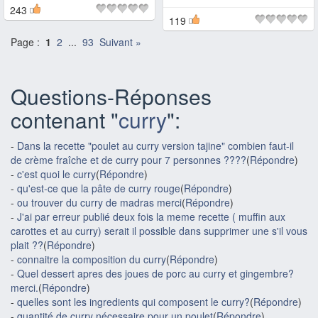
243
119
Page :
1
2
...
93
Suivant »
Questions-Réponses
contenant "
curry
":
-
Dans la recette "poulet au curry version tajine" combien faut-il
de crème fraîche et de curry pour 7 personnes ????
(
Répondre
)
-
c'est quoi le curry
(
Répondre
)
-
qu'est-ce que la pâte de curry rouge
(
Répondre
)
-
ou trouver du curry de madras merci
(
Répondre
)
-
J'ai par erreur publié deux fois la meme recette ( muffin aux
carottes et au curry) serait il possible dans supprimer une s'il vous
plait ??
(
Répondre
)
-
connaitre la composition du curry
(
Répondre
)
-
Quel dessert apres des joues de porc au curry et gingembre?
merci.
(
Répondre
)
-
quelles sont les ingredients qui composent le curry?
(
Répondre
)
-
quantité de curry nécessaire pour un poulet
(
Répondre
)