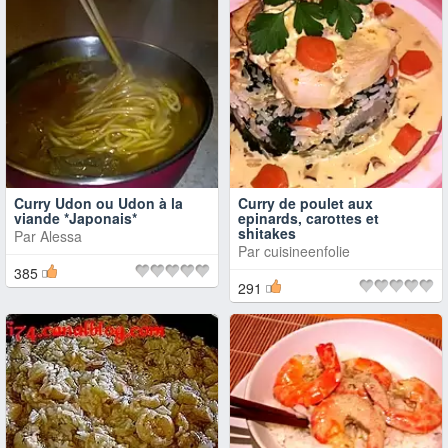
Curry Udon ou Udon à la
Curry de poulet aux
viande *Japonais*
epinards, carottes et
shitakes
Par
Alessa
Par
cuisineenfolie
385
291