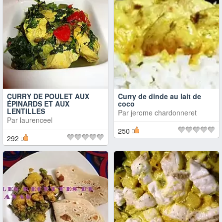
CURRY DE POULET AUX
Curry de dinde au lait de
ÉPINARDS ET AUX
coco
LENTILLES
Par
jerome chardonneret
Par
laurenceel
250
292