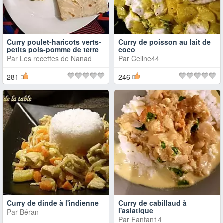
Curry poulet-haricots verts-
Curry de poisson au lait de
petits pois-pomme de terre
coco
Par
Les recettes de Nanad
Par
Celine44
281
246
Curry de dinde à l'indienne
Curry de cabillaud à
l'asiatique
Par
Béran
Par
Fanfan14