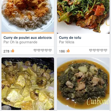
Curry de poulet aux abricots
Curry de tofu
Par
Oh la gourmande
Par
félicia
278
186