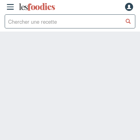
les
f
o
odies