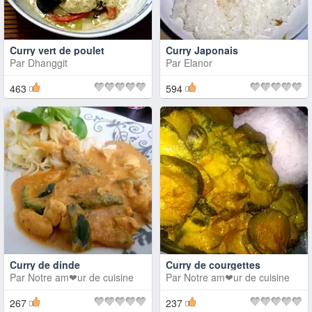
Curry vert de poulet
Curry Japonais
Par
Dhanggit
Par
Elanor
463
594
Curry de dinde
Curry de courgettes
Par
Notre am❤ur de cuisine
Par
Notre am❤ur de cuisine
267
237