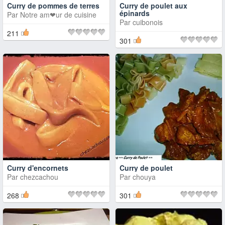
Curry de pommes de terres
Curry de poulet aux
épinards
Par
Notre am❤ur de cuisine
Par
cuibonois
211
301
Curry d'encornets
Curry de poulet
Par
chezcachou
Par
chouya
268
301