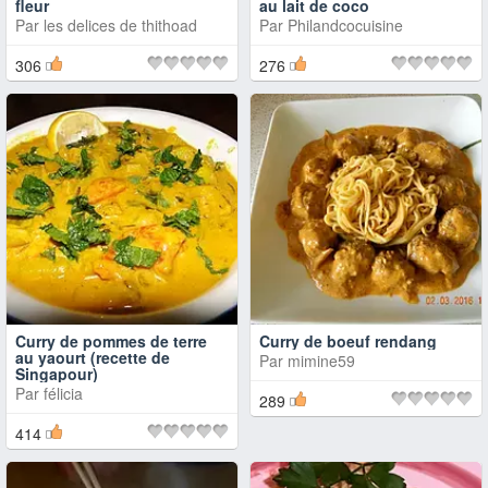
fleur
au lait de coco
Par
les delices de thithoad
Par
Philandcocuisine
306
276
Curry de pommes de terre
Curry de boeuf rendang
au yaourt (recette de
Par
mimine59
Singapour)
Par
félicia
289
414