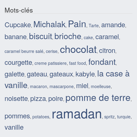
Mots-clés
Pain
Michalak
Cupcake
amande
,
,
,
Tarte
,
,
biscuit
brioche
banane
caramel
,
,
,
cake
,
,
chocolat
citron
caramel beurre salé
,
cerise
,
,
,
fondant
courgette
,
creme patissiere
,
fast food
,
,
la case à
galette
gateau
gateaux
kabyle
,
,
,
,
vanille
miel
,
macaron
,
mascarpone
,
,
moelleuse
,
pomme de terre
noisette
pizza
poire
,
,
,
,
ramadan
pommes
,
potatoes
,
,
spritz
,
turquie
,
vanille