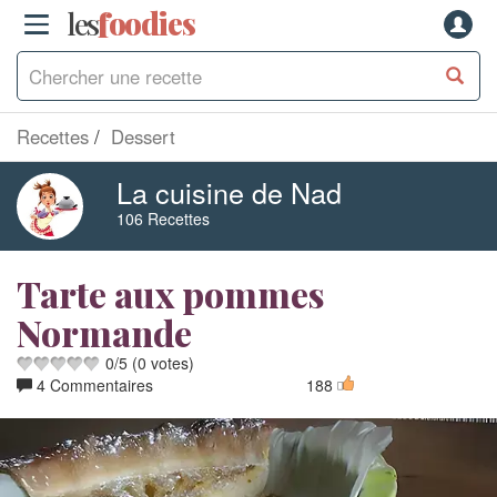
les
f
o
odies
Recettes
Dessert
La cuisine de Nad
106 Recettes
Tarte aux pommes
Normande
0
/
5
(
0
votes)
4 Commentaires
188