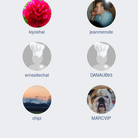
kiyoshai
jeanmerode
ernestlechat
DANAUB93
chipi
MARCVIP