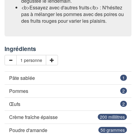
dégustée le lendemain.
<b>Essayez avec d'autres fruits</b> : N'hésitez
pas à mélanger les pommes avec des poires ou
des fruits rouges pour varier les plaisirs.
Ingrédients
1 personne
Pâte sablée
1
Pommes
2
Œufs
2
Crème fraîche épaisse
200
millilitres
Poudre d'amande
50
grammes