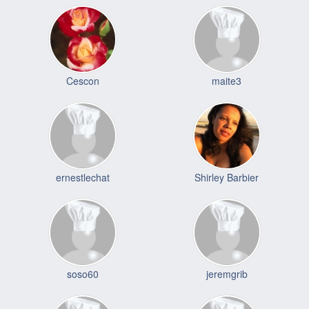
Cescon
maite3
ernestlechat
Shirley Barbier
soso60
jeremgrib