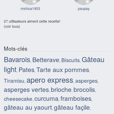
michca1953
paupsy
27
utilisateurs aiment cette recette!
(voir tous)
Mots-clés
Bavarois
Gâteau
Betterave
Biscuits
,
,
,
light
Pates
Tarte aux pommes
,
,
,
apero express
Tiramisu
asperges
,
,
,
asperges vertes
brioche
brocolis
,
,
,
curcuma
framboises
cheesecake
,
,
,
gâteau au yaourt
gâteau façile
,
,