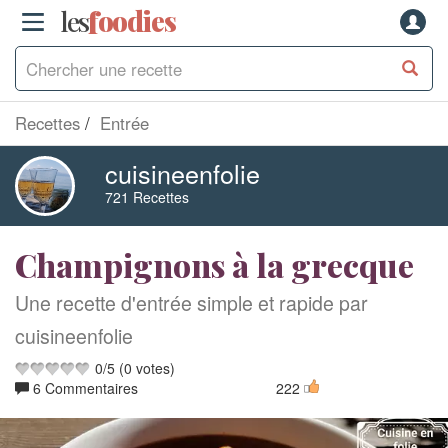
les
f
o
odies
Recettes
Entrée
cuisineenfolie
721 Recettes
Champignons à la grecque
Une recette d'entrée simple et rapide par
cuisineenfolie
0
/
5
(
0
votes)
6 Commentaires
222