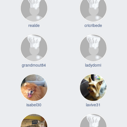
realde
cricribede
grandmout84
ladydomi
isabel30
lavive31