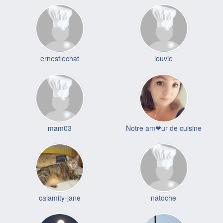
ernestlechat
louvie
mam03
Notre am❤ur de cuisine
calamity-jane
natoche