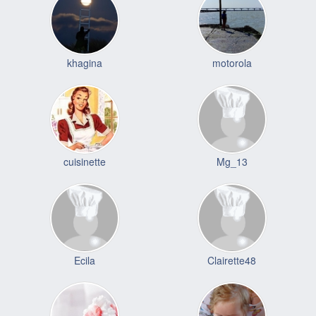
khagina
motorola
cuisinette
Mg_13
Ecila
Clairette48