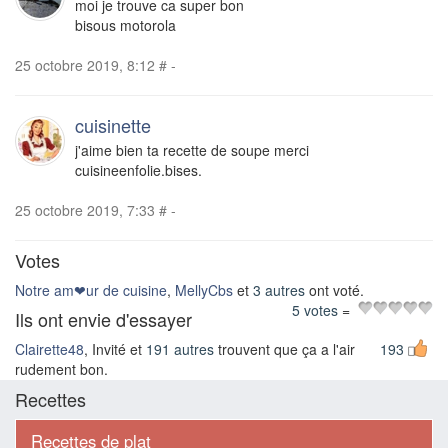
moi je trouve ca super bon
bisous motorola
25 octobre 2019, 8:12
#
-
cuisinette
j'aime bien ta recette de soupe merci
cuisineenfolie.bises.
25 octobre 2019, 7:33
#
-
Votes
Notre am❤ur de cuisine
,
MellyCbs
et
3 autres
ont voté.
5 votes
=
Ils ont envie d'essayer
Clairette48
, Invité et
191 autres
trouvent que ça a l'air
193
rudement bon.
Recettes
Recettes de plat