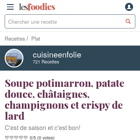
les
f
o
odies
Recettes
Plat
cuisineenfolie
721 Recettes
Soupe potimarron, patate
douce, châtaignes,
champignons et crispy de
lard
C'est de saison et c'est bon!
0
/
5
(
0
votes)