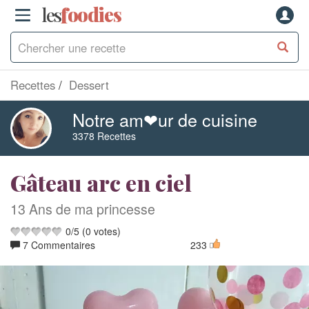
les
f
o
odies
Recettes
Dessert
Notre am❤ur de cuisine
3378 Recettes
Gâteau arc en ciel
13 Ans de ma princesse
0
/
5
(
0
votes)
7 Commentaires
233