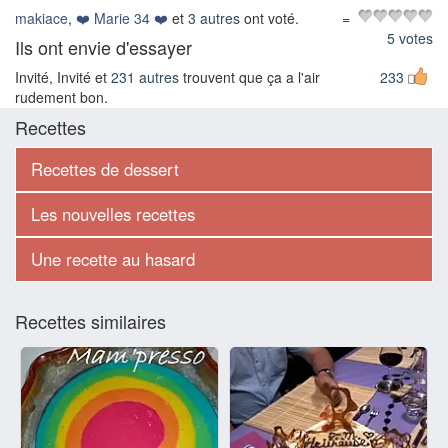
makiace
,
❤️ Marie 34 ❤️
et
3 autres
ont voté.
=
5 votes
Ils ont envie d'essayer
Invité, Invité et
231 autres
trouvent que ça a l'air
233
rudement bon.
Recettes
Recettes de dessert
Les nouvelles recettes
Une recette au hasard
Recettes similaires