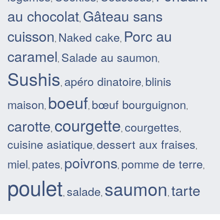
au chocolat
Gâteau sans
,
cuisson
Porc au
Naked cake
,
,
caramel
Salade au saumon
,
,
Sushis
apéro dinatoire
blinis
,
,
boeuf
maison
bœuf bourguignon
,
,
,
courgette
carotte
courgettes
,
,
,
cuisine asiatique
dessert aux fraises
,
,
poivrons
miel
pates
pomme de terre
,
,
,
,
poulet
saumon
tarte
salade
,
,
,