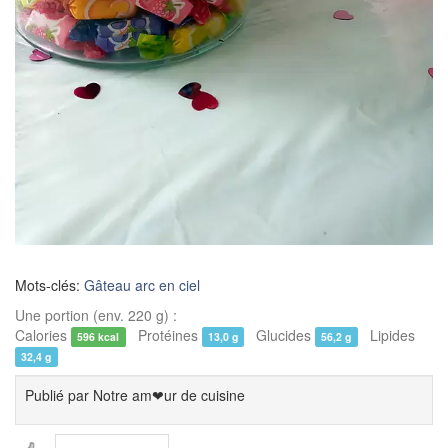
Mots-clés:
Gâteau arc en ciel
Une portion (env. 220 g) :
Calories
Protéines
Glucides
Lipides
596 kcal
13,0 g
56,2 g
32,4 g
Publié par
Notre am❤ur de cuisine