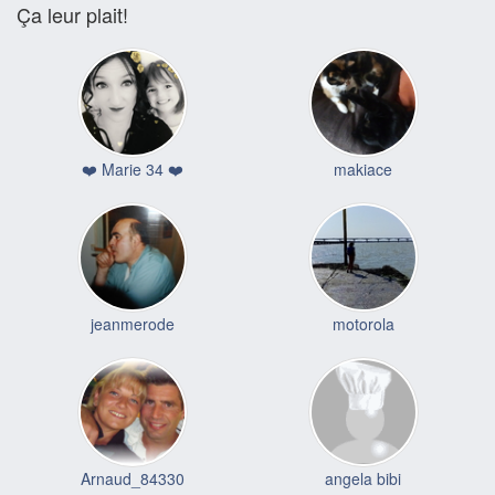
Ça leur plait!
❤️ Marie 34 ❤️
makiace
jeanmerode
motorola
Arnaud_84330
angela bibi