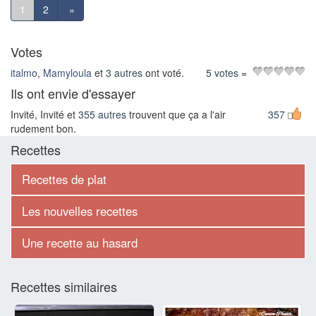
1
2
»
Votes
italmo
,
Mamyloula
et
3 autres
ont voté.
5 votes
=
Ils ont envie d'essayer
Invité, Invité et
355 autres
trouvent que ça a l'air
357
rudement bon.
Recettes
Recettes de plat
Les nouvelles recettes
Une recette au hasard
Recettes similaires