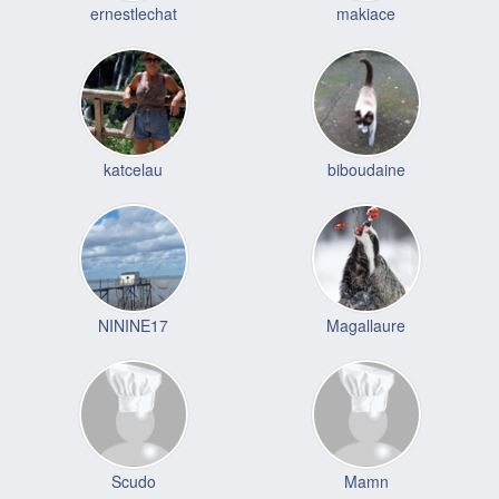
ernestlechat
makiace
katcelau
biboudaine
NININE17
Magallaure
Scudo
Mamn