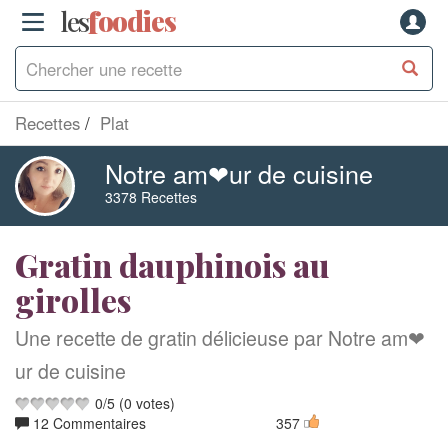
les
f
o
odies
Recettes
Plat
Notre am❤ur de cuisine
3378 Recettes
Gratin dauphinois au
girolles
Une recette de gratin délicieuse par Notre am❤
ur de cuisine
0
/
5
(
0
votes)
12 Commentaires
357