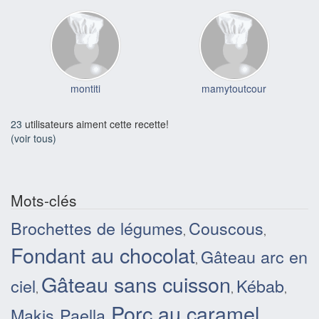
montiti
mamytoutcour
23
utilisateurs aiment cette recette!
(voir tous)
Mots-clés
Brochettes de légumes
Couscous
,
,
Fondant au chocolat
Gâteau arc en
,
Gâteau sans cuisson
ciel
Kébab
,
,
,
Porc au caramel
Makis
Paella
,
,
,