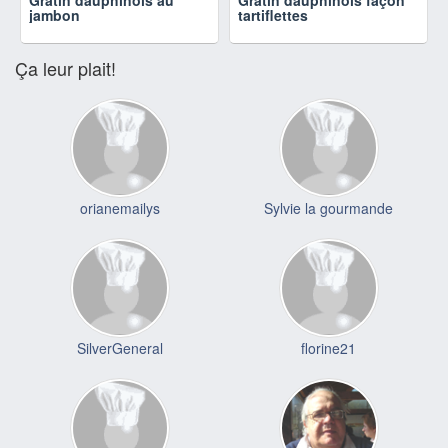
jambon
tartiflettes
Ça leur plait!
orianemailys
Sylvie la gourmande
SilverGeneral
florine21