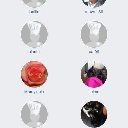
Judiflor
rouvres36
pianfe
pat06
Mamyloula
italmo