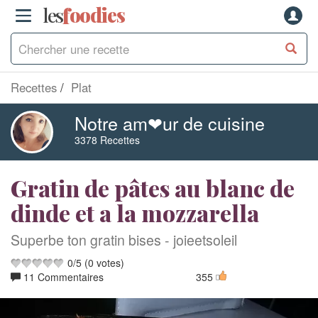
les
f
o
odies
Recettes
Plat
Notre am❤ur de cuisine
3378 Recettes
Gratin de pâtes au blanc de
dinde et a la mozzarella
Superbe ton gratin bises - joieetsoleil
0
/
5
(
0
votes)
11 Commentaires
355