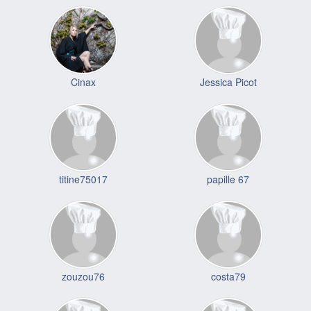
Cinax
Jessica Picot
titine75017
papille 67
zouzou76
costa79