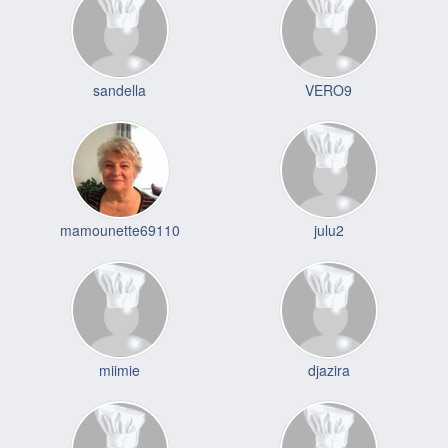
sandella
VERO9
mamounette69110
julu2
miimie
djazira