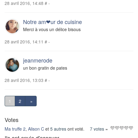
28 avril 2016, 14:48
#
-
Notre am❤ur de cuisine
Merci à vous un délice bisous
28 avril 2016, 14:11
#
-
jeanmerode
un bon gratin de pates
28 avril 2016, 13:03
#
-
1
2
»
Votes
Ma truffe 2
,
Alison C
et
5 autres
ont voté.
7 votes
=
Ils ont envie d'essayer