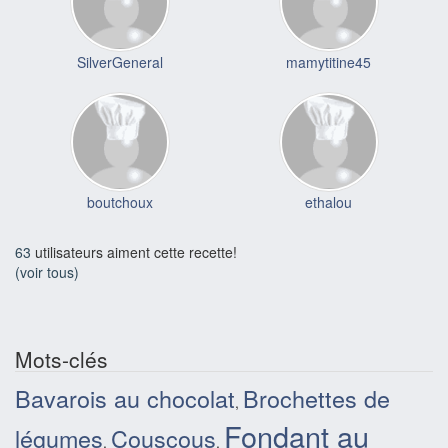
SilverGeneral
mamytitine45
boutchoux
ethalou
63
utilisateurs aiment cette recette!
(voir tous)
Mots-clés
Bavarois au chocolat
Brochettes de
,
Fondant au
légumes
Couscous
,
,