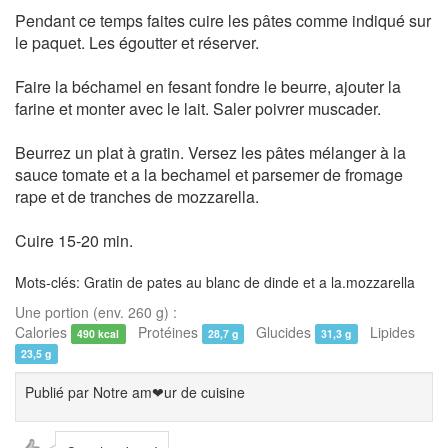
Pendant ce temps faites cuire les pâtes comme indiqué sur
le paquet. Les égoutter et réserver.
Faire la béchamel en fesant fondre le beurre, ajouter la
farine et monter avec le lait. Saler poivrer muscader.
Beurrez un plat à gratin. Versez les pâtes mélanger à la
sauce tomate et a la bechamel et parsemer de fromage
rape et de tranches de mozzarella.
Cuire 15-20 min.
Mots-clés: Gratin de pates au blanc de dinde et a la.mozzarella
Une portion (env. 260 g) :
Calories
Protéines
Glucides
Lipides
490 kcal
28,7 g
31,3 g
23,5 g
Publié par
Notre am❤ur de cuisine