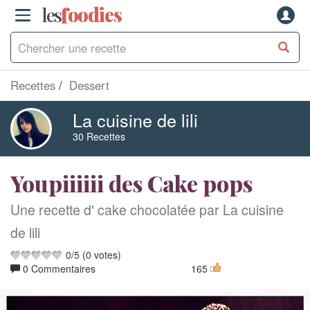
les
f
o
odies
Recettes
Dessert
La cuisine de lili
30 Recettes
Youpiiiiii des Cake pops
Une recette d' cake chocolatée par La cuisine
de lili
0
/
5
(
0
votes)
0 Commentaires
165