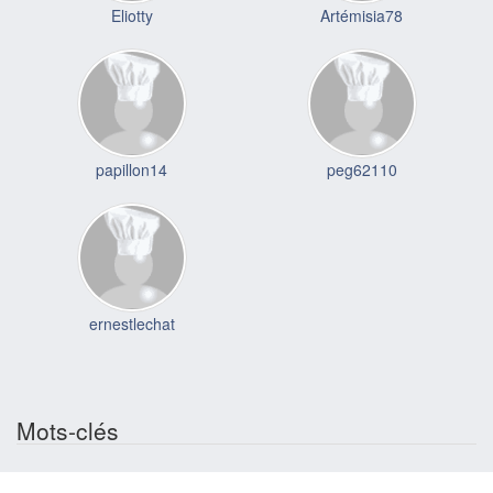
Eliotty
Artémisia78
papillon14
peg62110
ernestlechat
Mots-clés