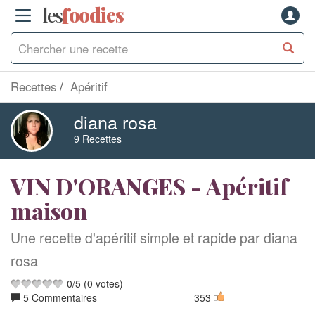
les
f
o
odies
Recettes
Apéritif
diana rosa
9 Recettes
VIN D'ORANGES - Apéritif
maison
Une recette d'apéritif simple et rapide par diana
rosa
0
/
5
(
0
votes)
5 Commentaires
353