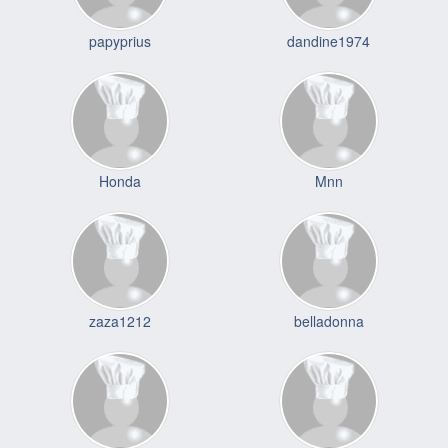
papyprius
dandine1974
Honda
Mnn
zaza1212
belladonna