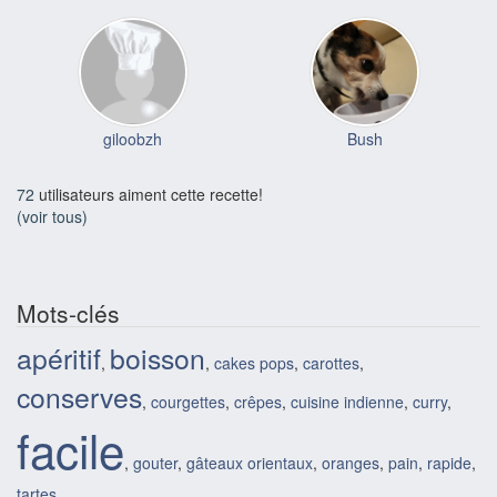
giloobzh
Bush
72
utilisateurs aiment cette recette!
(voir tous)
Mots-clés
apéritif
boisson
,
,
cakes pops
,
carottes
,
conserves
,
courgettes
,
crêpes
,
cuisine indienne
,
curry
,
facile
,
gouter
,
gâteaux orientaux
,
oranges
,
pain
,
rapide
,
tartes