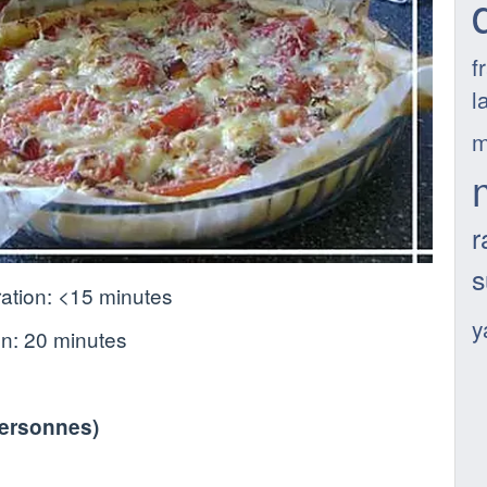
f
la
m
r
s
ation:
<15 minutes
y
on:
20 minutes
personnes
)