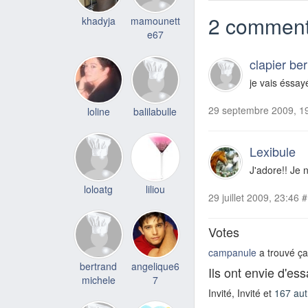
2 comment
khadyja
mamounett
e67
clapier be
je vais éssay
29 septembre 2009, 1
loline
balilabulle
Lexibule
J'adore!! Je n
loloatg
liliou
29 juillet 2009, 23:46
#
Votes
campanule
a trouvé ça 
bertrand
angelique6
Ils ont envie d'es
michele
7
Invité, Invité et
167 aut