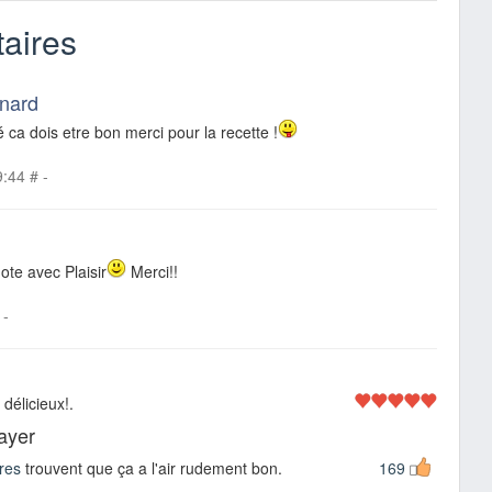
aires
rnard
é ca dois etre bon merci pour la recette !
9:44
#
-
ote avec Plaisir
Merci!!
-
délicieux!.
sayer
res
trouvent que ça a l'air rudement bon.
169