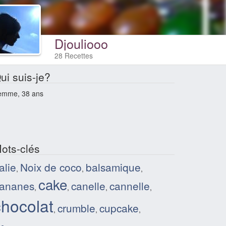
Djouliooo
28 Recettes
ui suis-je?
emme, 38 ans
ots-clés
talie
Noix de coco
balsamique
,
,
,
cake
ananes
canelle
cannelle
,
,
,
,
chocolat
crumble
cupcake
,
,
,