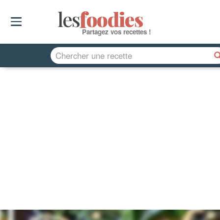
les
f
o
odies
Partagez vos recettes !