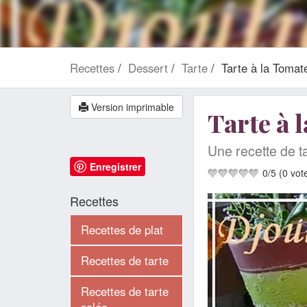
Recettes
Dessert
Tarte
Tarte à la Tomat
Version imprimable
Tarte à 
Une recette de ta
Enregistrer
0
/
5
(
0
vot
Recettes
Recettes de plat
Recettes de tarte
Recettes de tarte