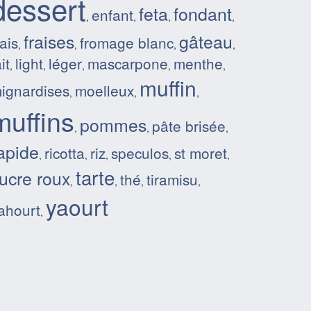
dessert
feta
fondant
enfant
,
,
,
,
fraises
gâteau
rais
fromage blanc
,
,
,
,
it
light
léger
mascarpone
menthe
,
,
,
,
,
muffin
ignardises
moelleux
,
,
,
muffins
pommes
pâte brisée
,
,
,
apide
ricotta
riz
speculos
st moret
,
,
,
,
,
tarte
ucre roux
thé
tiramisu
,
,
,
,
yaourt
ahourt
,