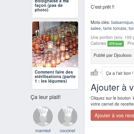
Bolognaise à ma
façon (pas de
C'est prêt !!
photo)
Mots-clés:
balsamique
salee
,
tarte tomate
,
to
Une portion (env. 100 g
Calories
Prot
473 kcal
Publié par
Djouliooo
Comment faire des
Ça a l'air bon !
stérilisations (partie
1 : les légumes)
Ajouter à 
Ça leur plait!
Cliquez sur le bouton '
votre carnet de recette
mamied
coccinel