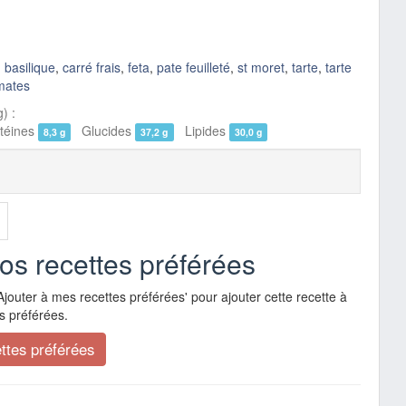
,
basilique
,
carré frais
,
feta
,
pate feuilleté
,
st moret
,
tarte
,
tarte
mates
) :
éines
Glucides
Lipides
8,3 g
37,2 g
30,0 g
vos recettes préférées
Ajouter à mes recettes préférées' pour ajouter cette recette à
s préférées.