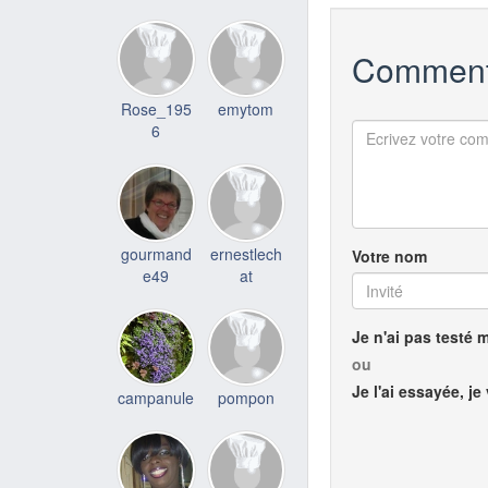
Comment
Rose_195
emytom
6
gourmand
ernestlech
Votre nom
e49
at
Je n'ai pas testé 
ou
Je l'ai essayée, je
campanule
pompon