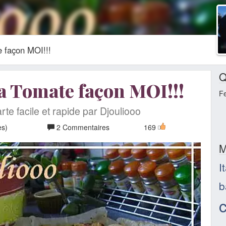
e façon MOI!!!
Q
la Tomate façon MOI!!!
F
rte facile et rapide par Djouliooo
es)
2 Commentaires
169
M
I
b