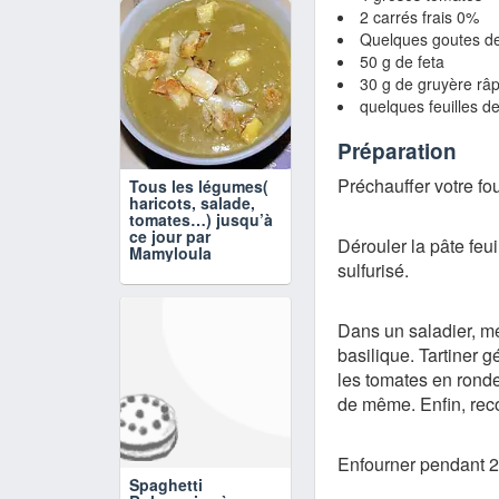
2 carrés frais 0%
Quelques goutes de
50 g de feta
30 g de gruyère râ
quelques feuilles de
Préparation
Préchauffer votre fo
Tous les légumes(
haricots, salade,
tomates…) jusqu’à
ce jour par
Dérouler la pâte feui
Mamyloula
sulfurisé.
Dans un saladier, mel
basilique. Tartiner 
les tomates en rondell
de même. Enfin, reco
Enfourner pendant 2
Spaghetti