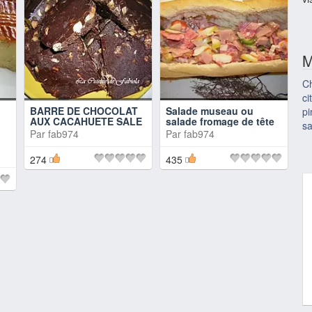
M
Ch
ci
BARRE DE CHOCOLAT
Salade museau ou
p
AUX CACAHUETE SALE
salade fromage de tête
sa
Par
fab974
Par
fab974
274
435