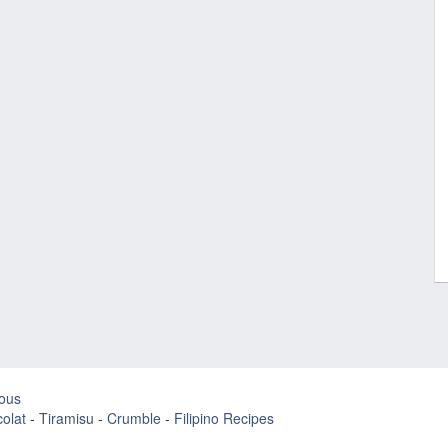
ous
olat
-
Tiramisu
-
Crumble
-
Filipino Recipes