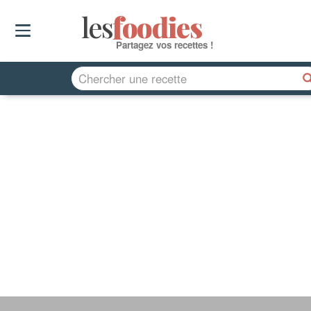
les
f
o
odies
Partagez vos recettes !