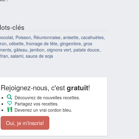
ots-clés
ocolat
,
Poisson
,
Réunionnaise
,
anisette
,
cacahuètes
,
tron
,
cébette
,
fromage de tête
,
gingembre
,
gros
iments
,
gâteau
,
jambon
,
oignons vert
,
patate douce
,
fran
,
salami
,
sauce de soja
Rejoignez-nous, c'est
!
gratuit
Découvrez de nouvelles recettes.
Partagez vos recettes.
Devenez un vrai cordon bleu.
Oui, je m'inscris!