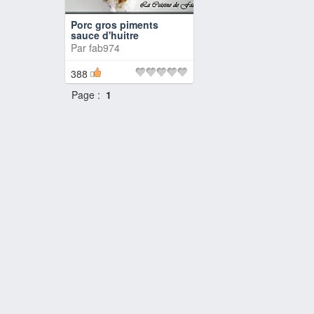
Porc gros piments
sauce d'huitre
Par
fab974
388
Page :
1