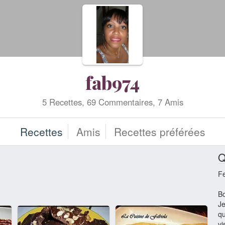
fab974
5 Recettes, 69 Commentaires, 7 Amis
Recettes
Amis
Recettes préférées
Q
F
Bo
Je
qu
vi