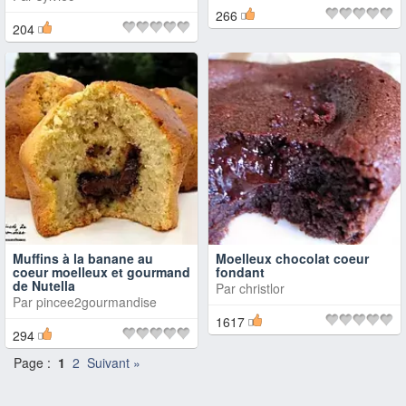
266
204
Muffins à la banane au
Moelleux chocolat coeur
coeur moelleux et gourmand
fondant
de Nutella
Par
christlor
Par
pincee2gourmandise
1617
294
Page :
1
2
Suivant »