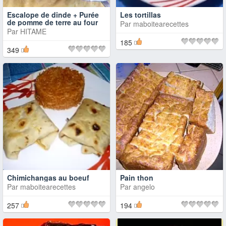
Escalope de dinde + Purée
Les tortillas
de pomme de terre au four
Par
maboitearecettes
Par
HITAME
185
349
Chimichangas au boeuf
Pain thon
Par
maboitearecettes
Par
angelo
257
194