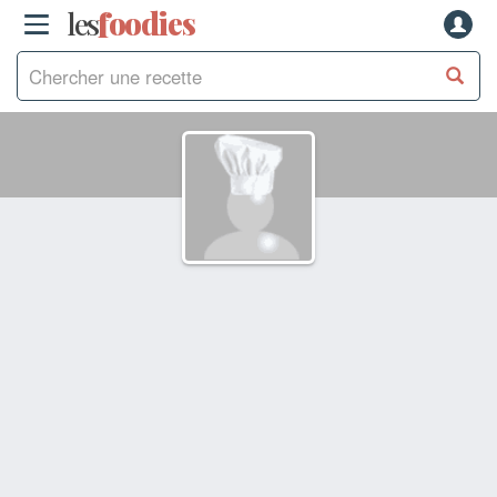
les
f
o
odies