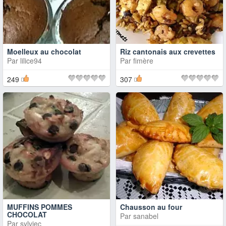
Moelleux au chocolat
Riz cantonais aux crevettes
Par
lilice94
Par
fimère
249
307
MUFFINS POMMES
Chausson au four
CHOCOLAT
Par
sanabel
Par
sylviec