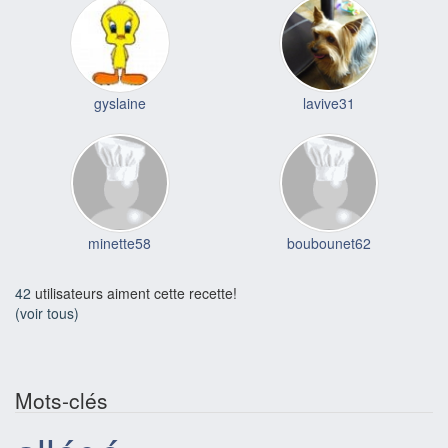
gyslaine
lavive31
minette58
boubounet62
42
utilisateurs aiment cette recette!
(voir tous)
Mots-clés