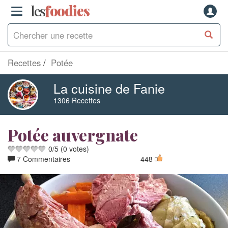
les
f
o
odies
Recettes
Potée
La cuisine de Fanie
1306 Recettes
Potée auvergnate
0
/
5
(
0
votes)
7 Commentaires
448