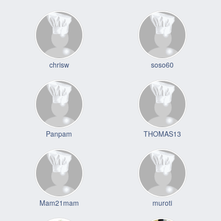
chrisw
soso60
Panpam
THOMAS13
Mam21mam
muroti