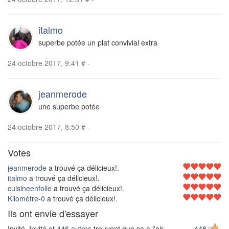
italmo
superbe potée un plat convivial extra
24 octobre 2017, 9:41
#
-
jeanmerode
une superbe potée
24 octobre 2017, 8:50
#
-
Votes
jeanmerode
a trouvé ça délicieux!.
italmo
a trouvé ça délicieux!.
cuisineenfolie
a trouvé ça délicieux!.
Kilomètre-0
a trouvé ça délicieux!.
Ils ont envie d'essayer
Invité, Invité et
446 autres
trouvent que ça a l'air
448