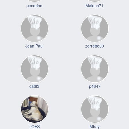
pecorino
Malena71
Jean Paul
zorrette30
cat83
p4647
LOES
Miray