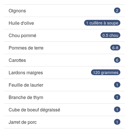
Oignons
2
Huile d'olive
1
cuillère à soupe
Chou pommé
0.5
chou
Pommes de terre
6-8
Carottes
6
Lardons maigres
120
grammes
Feuille de laurier
1
Branche de thym
1
Cube de boeuf dégraissé
1
Jarret de porc
1