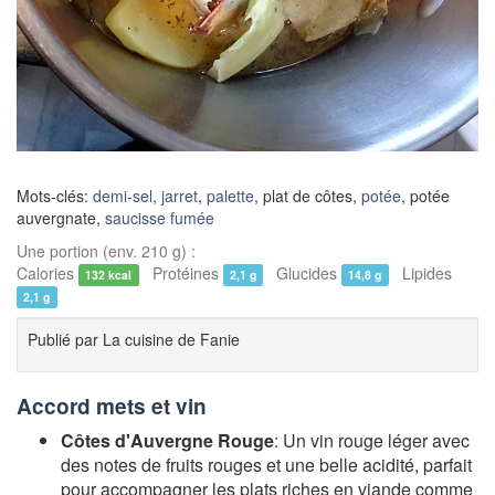
Mots-clés:
demi-sel
,
jarret
,
palette
, plat de côtes,
potée
, potée
auvergnate,
saucisse fumée
Une portion (env. 210 g) :
Calories
Protéines
Glucides
Lipides
132 kcal
2,1 g
14,8 g
2,1 g
Publié par
La cuisine de Fanie
Accord mets et vin
Côtes d'Auvergne Rouge
: Un vin rouge léger avec
des notes de fruits rouges et une belle acidité, parfait
pour accompagner les plats riches en viande comme