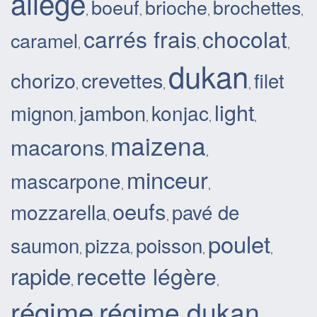
allégé
boeuf
brioche
brochettes
,
,
,
,
carrés frais
chocolat
caramel
,
,
,
dukan
chorizo
crevettes
filet
,
,
,
light
jambon
mignon
konjac
,
,
,
,
maizena
macarons
,
,
minceur
mascarpone
,
,
oeufs
mozzarella
pavé de
,
,
poulet
saumon
pizza
poisson
,
,
,
,
recette légère
rapide
,
,
régime
régime dukan