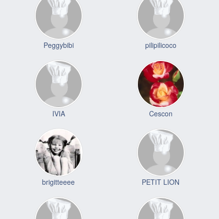
Peggybibi
pilipilicoco
IVIA
Cescon
brigitteeee
PETIT LION