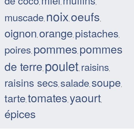
miel
muffins
de coco
,
,
,
noix
oeufs
muscade
,
,
,
oignon
orange
pistaches
,
,
,
pommes
pommes
poires
,
,
poulet
de terre
raisins
,
,
,
soupe
raisins secs
salade
,
,
,
tomates
yaourt
tarte
,
,
,
épices