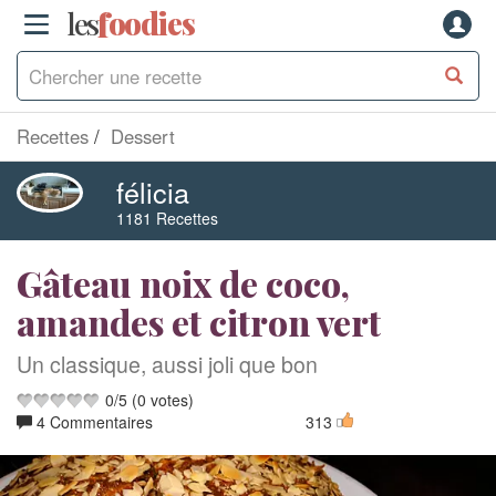
les
f
o
odies
Recettes
Dessert
félicia
1181 Recettes
Gâteau noix de coco,
amandes et citron vert
Un classique, aussi joli que bon
0
/
5
(
0
votes)
4 Commentaires
313