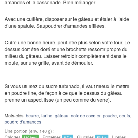
amandes et la cassonade. Bien mélanger.
Avec une cuillère, disposer sur le gâteau et étaler à l'aide
d'une spatule. Saupoudrer d'amandes effilées.
Cuire une bonne heure, peut-être plus selon votre four. Le
dessus doit être doré et une brochette ressortir propre du
milieu du gâteau. Laisser refroidir complètement dans le
moule, sur une grille, avant de démouler.
Si vous utilisez du sucre turbinado, il vaut mieux le mettre
en poudre fine, de façon à ce que le dessus du gâteau
prenne un aspect lisse (un peu comme du verre).
Mots-clés:
beurre
,
farine
,
gâteau
,
noix de coco en poudre
,
oeufs
,
poudre d'amandes
Une portion (env. 140 g) :
Calories
Protéines
Glucides
Lipides
610 kcal
8,7 g
53,6 g