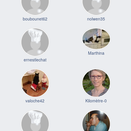
boubounet62
nolwen35
Marthina
ernestlechat
valoche42
Kilomètre-0