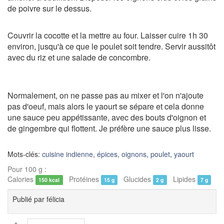
de poivre sur le dessus.
Couvrir la cocotte et la mettre au four. Laisser cuire 1h 30
environ, jusqu'à ce que le poulet soit tendre. Servir aussitôt
avec du riz et une salade de concombre.
Normalement, on ne passe pas au mixer et l'on n'ajoute
pas d'oeuf, mais alors le yaourt se sépare et cela donne
une sauce peu appétissante, avec des bouts d'oignon et
de gingembre qui flottent. Je préfère une sauce plus lisse.
Mots-clés:
cuisine indienne
,
épices
,
oignons
,
poulet
,
yaourt
Pour 100 g :
Calories
Protéines
Glucides
Lipides
150 kcal
15 g
2 g
7 g
Publié par
félicia