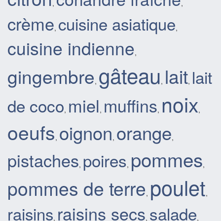
,
,
crème
cuisine asiatique
,
,
cuisine indienne
,
gâteau
gingembre
lait
lait
,
,
,
noix
miel
muffins
de coco
,
,
,
,
oeufs
oignon
orange
,
,
,
pommes
pistaches
poires
,
,
,
poulet
pommes de terre
,
,
raisins secs
raisins
salade
,
,
,