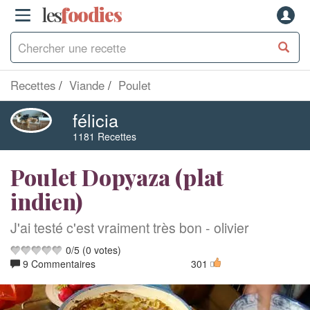
les
f
o
odies
Recettes
Viande
Poulet
félicia
1181 Recettes
Poulet Dopyaza (plat
indien)
J'ai testé c'est vraiment très bon - olivier
0
/
5
(
0
votes)
9 Commentaires
301