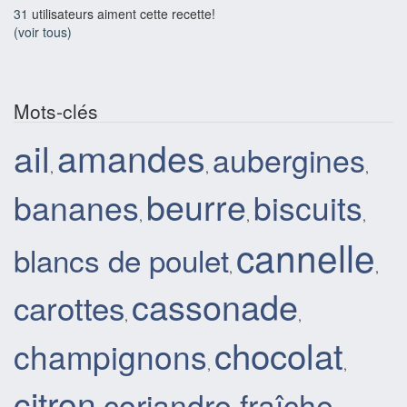
31
utilisateurs aiment cette recette!
(voir tous)
Mots-clés
ail
amandes
aubergines
,
,
,
beurre
bananes
biscuits
,
,
,
cannelle
blancs de poulet
,
,
cassonade
carottes
,
,
chocolat
champignons
,
,
citron
coriandre fraîche