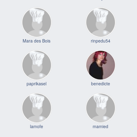
Mara des Bois
rinpedu54
paprikasel
benedicte
lamofe
mamied