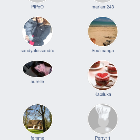
PiPoO
mariam243
sandyalessandro
Souimanga
aurélie
Kapiluka
femme
Perry11