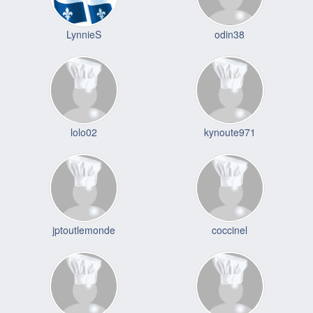
LynnieS
odin38
lolo02
kynoute971
jptoutlemonde
coccinel