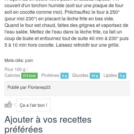
couvert d'un torchon humide (soit sur une plaque de four
soit en cocotte comme moi). Préchauffez le four à 250°
(pour moi 230°) en placant la lèche frite en bas vide.
Quand le four est chaud, faites des grignes et vaporisez de
l'eau salée. Mettez de l'eau dans la lèche frite, ca fait un
coup de buée et enfournez tout de suite 40 min à 230° puis
5 à 10 min hors cocotte. Laissez refroidir sur une grille
.
Mots-clés:
pain
Pour 100 g :
Calories
Protéines
Glucides
Lipides
213 kcal
6 g
42 g
0 g
Publié par
Florianep23
Ça a l'air bon !
Ajouter à vos recettes
préférées