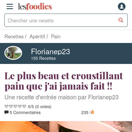
les
f
o
odies
Recettes
Apéritif
Pain
Florianep23
155 Recettes
Le plus beau et croustillant
pain que j'ai jamais fait !!
Une recette d'entrée maison par Florianep23
0
/
5
(
0
votes)
5 Commentaires
235