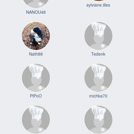
sylviane.illes
NANOU48
Nath88
Tedenk
PiPoO
michka70