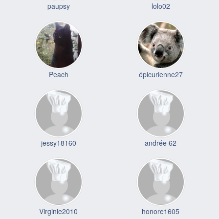
paupsy
lolo02
Peach
épicurienne27
jessy18160
andrée 62
Virginie2010
honore1605