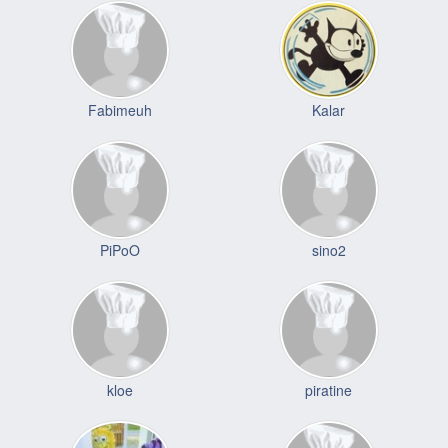
Fabimeuh
Kalar
PiPoO
sino2
kloe
piratine