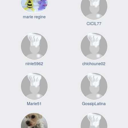
marie regine
CICIL77
ninie5962
chichoune02
Marie51
GossipLatina