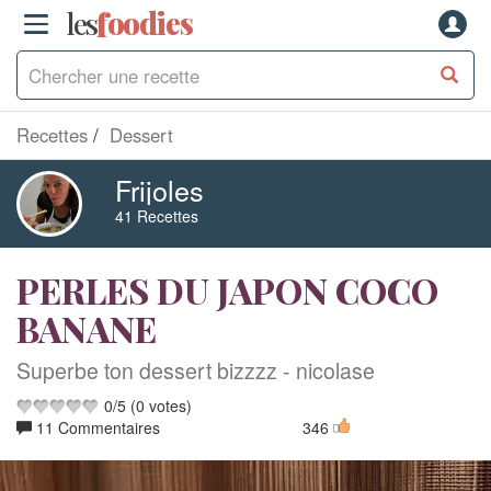
les
f
o
odies
Recettes
Dessert
Frijoles
41 Recettes
PERLES DU JAPON COCO
BANANE
Superbe ton dessert bizzzz - nicolase
0
/
5
(
0
votes)
11 Commentaires
346