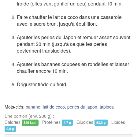
froide (elles vont gonfler un peu) pendant 10 min.
Faire chauffer le lait de coco dans une casserole
avec le sucre brun, jusqu'à ébullition.
Ajouter les perles du Japon et remuer assez souvent,
pendant 20 min (jusqu'à ce que les perles
deviennent translucides).
Ajouter les bananes coupées en rondelles et laisser
chauffer encore 10 min.
Déguster tiède ou froid.
Mots-clés:
banane
,
lait de coco
,
perles du japon
,
tapioca
Une portion (env. 230 g) :
Calories
Protéines
Glucides
Lipides
326 kcal
4,7 g
63,0 g
0,0 g