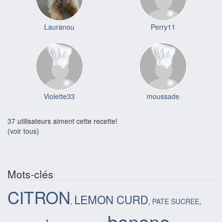
Lauranou
Perry11
Violette33
moussade
37
utilisateurs aiment cette recette!
(voir tous)
Mots-clés
CITRON
LEMON CURD
,
,
PATE SUCREE
,
banane