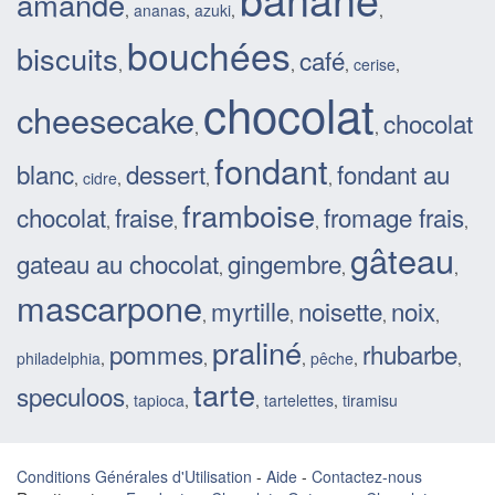
amande
,
ananas
,
azuki
,
,
bouchées
biscuits
café
,
,
,
cerise
,
chocolat
cheesecake
chocolat
,
,
fondant
blanc
dessert
fondant au
,
cidre
,
,
,
framboise
chocolat
fraise
fromage frais
,
,
,
,
gâteau
gateau au chocolat
gingembre
,
,
,
mascarpone
myrtille
noisette
noix
,
,
,
,
praliné
pommes
rhubarbe
philadelphia
,
,
,
pêche
,
,
tarte
speculoos
,
tapioca
,
,
tartelettes
,
tiramisu
Conditions Générales d'Utilisation
-
Aide
-
Contactez-nous