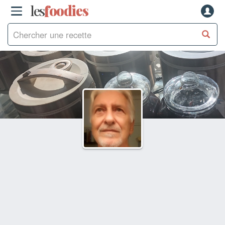
les
f
o
odies