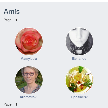
Amis
Page :
1
Mamyloula
titenanou
Kilomètre-0
Tiphaine07
Page :
1