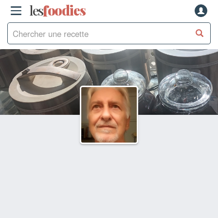
les
f
o
odies