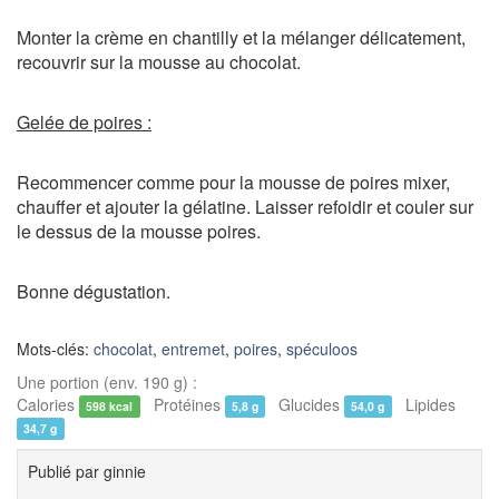
Monter la crème en chantilly et la mélanger délicatement,
recouvrir sur la mousse au chocolat.
Gelée de poires :
Recommencer comme pour la mousse de poires mixer,
chauffer et ajouter la gélatine. Laisser refoidir et couler sur
le dessus de la mousse poires.
Bonne dégustation.
Mots-clés:
chocolat
,
entremet
,
poires
,
spéculoos
Une portion (env. 190 g) :
Calories
Protéines
Glucides
Lipides
598 kcal
5,8 g
54,0 g
34,7 g
Publié par
ginnie