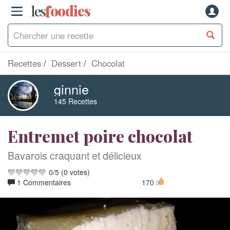
les
f
o
odies
Recettes
Dessert
Chocolat
ginnie
145 Recettes
Entremet poire chocolat
Bavarois craquant et délicieux
0
/
5
(
0
votes)
1 Commentaires
170