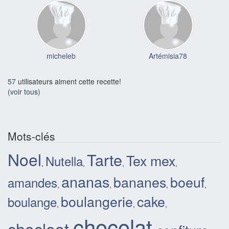
micheleb
Artémisia78
57
utilisateurs aiment cette recette!
(voir tous)
Mots-clés
Noel
Tarte
Tex mex
Nutella
,
,
,
,
ananas
bananes
boeuf
amandes
,
,
,
,
boulangerie
cake
boulange
,
,
,
chocolat
chocloat