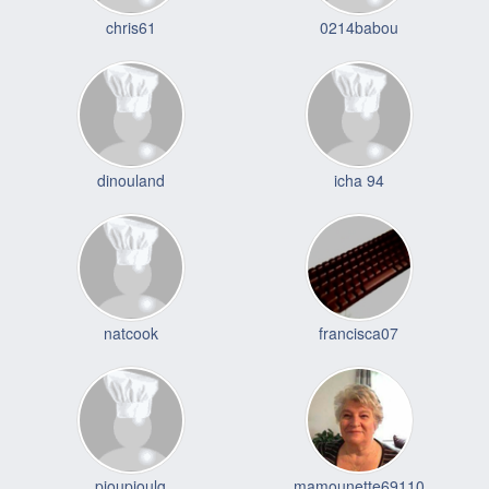
chris61
0214babou
dinouland
icha 94
natcook
francisca07
pioupioulg
mamounette69110