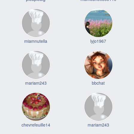
miamnutella
lyjo1967
mariam243
bbchat
chevrefeuille14
mariam243