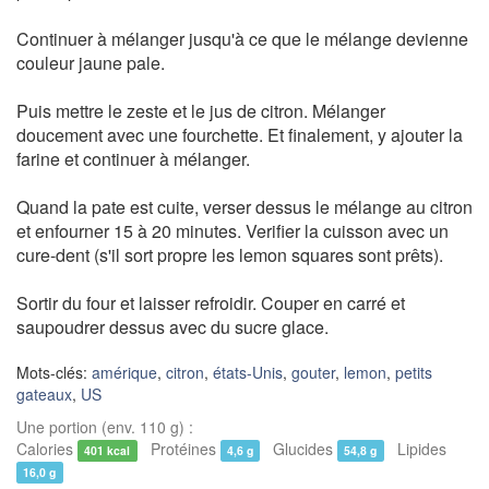
Continuer à mélanger jusqu'à ce que le mélange devienne
couleur jaune pale.
Puis mettre le zeste et le jus de citron. Mélanger
doucement avec une fourchette. Et finalement, y ajouter la
farine et continuer à mélanger.
Quand la pate est cuite, verser dessus le mélange au citron
et enfourner 15 à 20 minutes. Verifier la cuisson avec un
cure-dent (s'il sort propre les lemon squares sont prêts).
Sortir du four et laisser refroidir. Couper en carré et
saupoudrer dessus avec du sucre glace.
Mots-clés:
amérique
,
citron
,
états-Unis
,
gouter
,
lemon
,
petits
gateaux
,
US
Une portion (env. 110 g) :
Calories
Protéines
Glucides
Lipides
401 kcal
4,6 g
54,8 g
16,0 g