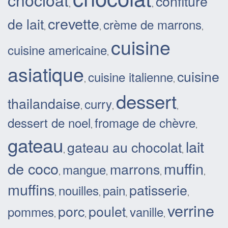
confiture
,
,
crevette
de lait
crème de marrons
,
,
,
cuisine
cuisine americaine
,
asiatique
cuisine
cuisine italienne
,
,
dessert
thailandaise
curry
,
,
,
dessert de noel
fromage de chèvre
,
,
gateau
lait
gateau au chocolat
,
,
de coco
muffin
marrons
mangue
,
,
,
,
muffins
patisserie
nouilles
pain
,
,
,
,
verrine
porc
poulet
pommes
vanille
,
,
,
,