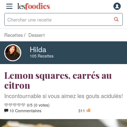
les
f
o
odies
Recettes
Dessert
Hilda
105 Recettes
Lemon squares, carrés au
citron
Incontournable si vous aimez les gouts acidulés!
0
/
5
(
0
votes)
10 Commentaires
311