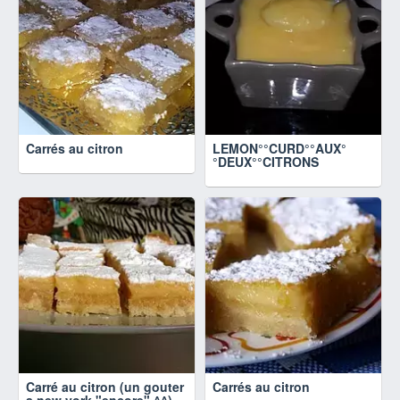
Carrés au citron
LEMON°°CURD°°AUX°
°DEUX°°CITRONS
Carré au citron (un gouter
Carrés au citron
a new york "encore" ^^)