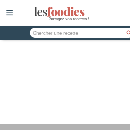
les
f
o
odies
Partagez vos recettes !