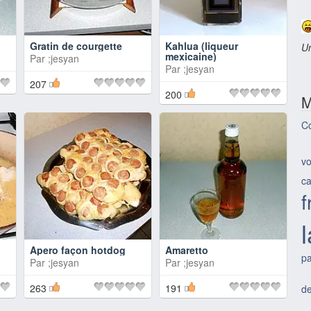
Gratin de courgette
Kahlua (liqueur
Un
mexicaine)
Par
;jesyan
Par
;jesyan
207
200
M
Co
vo
ca
f
Apero façon hotdog
Amaretto
pa
Par
;jesyan
Par
;jesyan
263
191
d