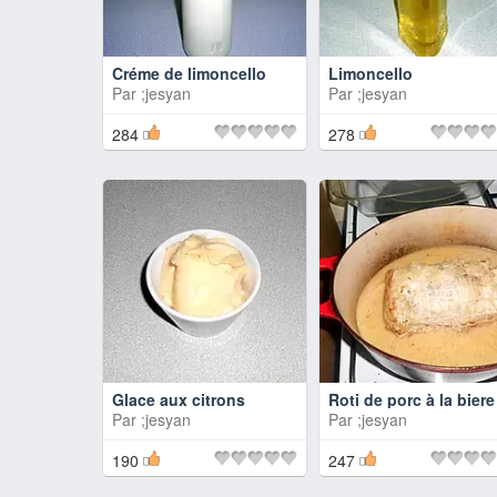
Créme de limoncello
Limoncello
Par
;jesyan
Par
;jesyan
284
278
Glace aux citrons
Roti de porc à la biere
Par
;jesyan
Par
;jesyan
190
247