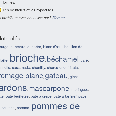
formes.
Les menteurs et les hypocrites.
 problème avec cet utilisateur?
Bloquer
ots-clés
urgette
,
amaretto
,
apéro
,
blanc d’œuf
,
bouillon de
brioche
béchamel
laille
,
,
,
café
,
nnelle
,
cassonade
,
chantilly
,
charcuterie
,
frittata
,
romage blanc
gateau
,
,
glace
,
lardons
mascarpone
,
,
meringue.
,
te
,
pate feuilletée
,
pate à crêpe
,
pate à tartiner
,
pave
pommes de
e saumon
,
pomme
,