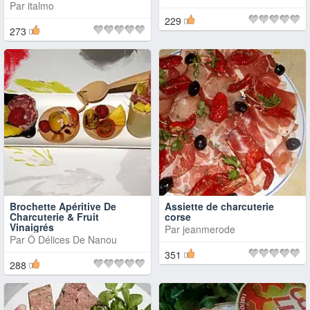
Par
italmo
229
273
Brochette Apéritive De
Assiette de charcuterie
Charcuterie & Fruit
corse
Vinaigrés
Par
jeanmerode
Par
Ô Délices De Nanou
351
288