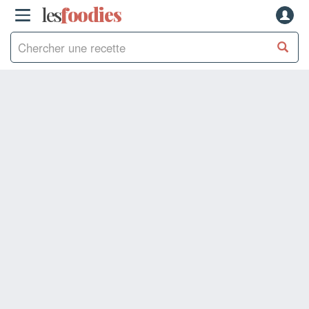
les
f
o
odies