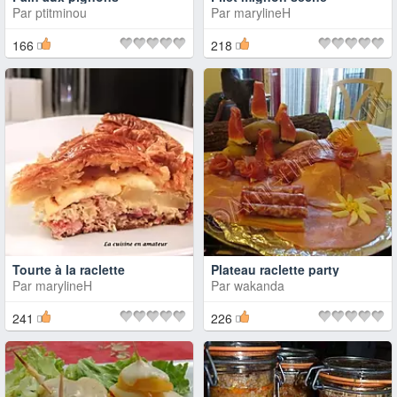
Par
ptitminou
Par
marylineH
166
218
Tourte à la raclette
Plateau raclette party
Par
marylineH
Par
wakanda
241
226