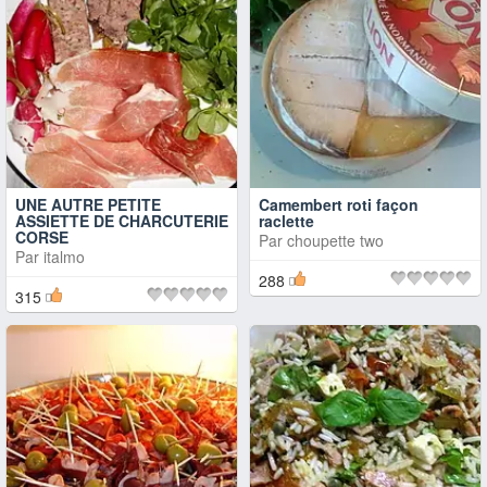
UNE AUTRE PETITE
Camembert roti façon
ASSIETTE DE CHARCUTERIE
raclette
CORSE
Par
choupette two
Par
italmo
288
315