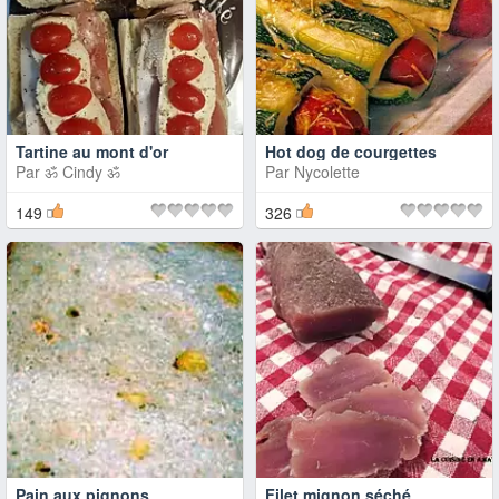
Tartine au mont d'or
Hot dog de courgettes
Par
ॐ Cindy ॐ
Par
Nycolette
149
326
Pain aux pignons
Filet mignon séché