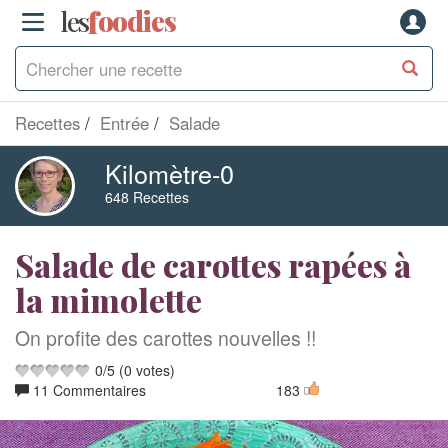
les
f
o
odies
Recettes
Entrée
Salade
Kilomètre-0
648 Recettes
Salade de carottes rapées à
la mimolette
On profite des carottes nouvelles !!
0
/
5
(
0
votes)
11 Commentaires
183