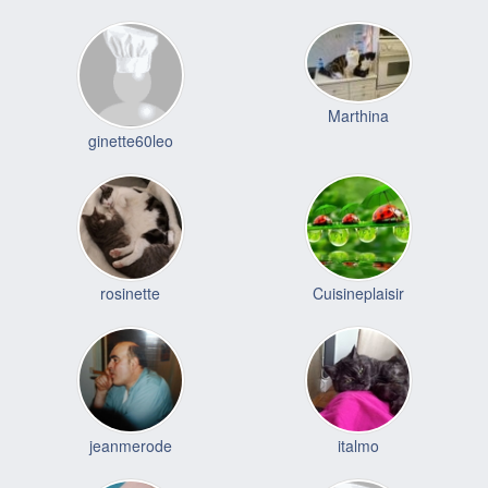
Marthina
ginette60leo
rosinette
Cuisineplaisir
jeanmerode
italmo