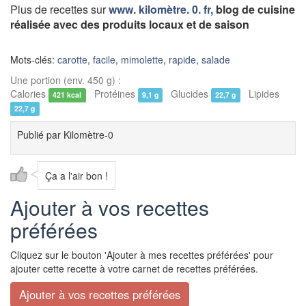
Plus de
recettes sur
www. kilomètre. 0. fr,
blog de cuisine
réalisée avec des produits locaux et de saison
Mots-clés:
carotte
,
facile
,
mimolette
,
rapide
,
salade
Une portion (env. 450 g) :
Calories
Protéines
Glucides
Lipides
421 kcal
9,1 g
22,7 g
22,7 g
Publié par
Kilomètre-0
Ça a l'air bon !
Ajouter à vos recettes
préférées
Cliquez sur le bouton 'Ajouter à mes recettes préférées' pour
ajouter cette recette à votre carnet de recettes préférées.