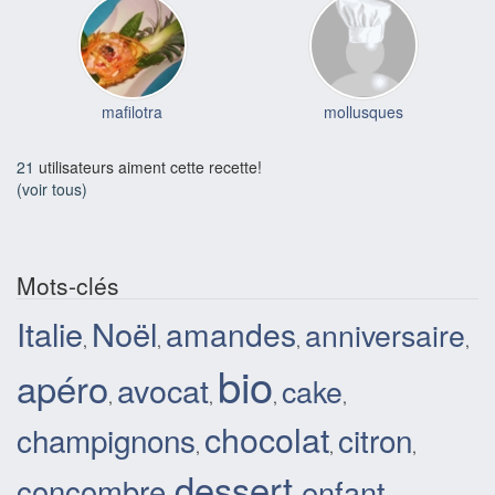
mafilotra
mollusques
21
utilisateurs aiment cette recette!
(voir tous)
Mots-clés
Italie
Noël
amandes
anniversaire
,
,
,
,
bio
apéro
avocat
cake
,
,
,
,
chocolat
champignons
citron
,
,
,
dessert
concombre
enfant