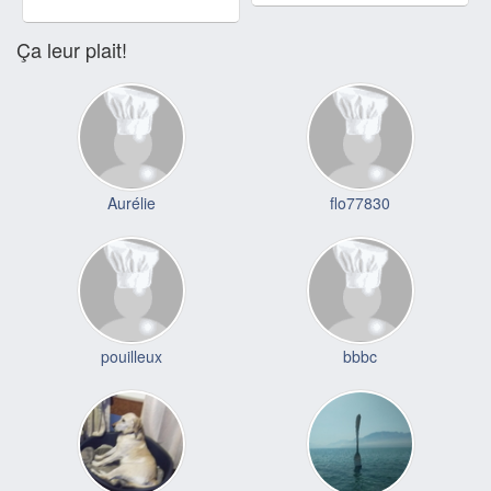
Ça leur plait!
Aurélie
flo77830
pouilleux
bbbc